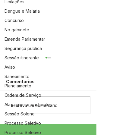
Licitações
Dengue e Malária
Concurso
No gabinete
Emenda Parlamentar
Segurança pública
Sessão itinerante
Aviso
Saneamento
Comentários
Planejamento
Ordem de Serviço
Alagações e enchentes
04 de junho: Dia de
10 de maio: Um 
Escreva um comentário
Corpus Christi
das Mães!
Sessão Solene
Processo Seletivo
Processo Seletivo