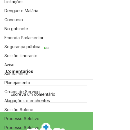
Licitações
Dengue e Malária
Concurso
No gabinete
Emenda Parlamentar
Segurança pública
Sessão itinerante
Aviso
Comentários
Saneamento
Planejamento
Ordem de Serviço
12 de junho: Feliz Dia
04 de junho: D
Escreva um comentário
dos Namorados!
Corpus Christi
Alagações e enchentes
Sessão Solene
Processo Seletivo
Processo Seletivo