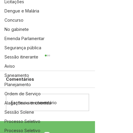
Licitações
Dengue e Malária
Concurso
No gabinete
Emenda Parlamentar
Segurança pública
Sessão itinerante
Aviso
Saneamento
Comentários
Planejamento
Ordem de Serviço
Prefeitura participa da
12 de junho: Fel
Escreva um comentário
Alagações e enchentes
abertura da 7ª
dos Namorado
Sessão Solene
Conferência Municipal
de Saúde em Jordão
Processo Seletivo
Processo Seletivo