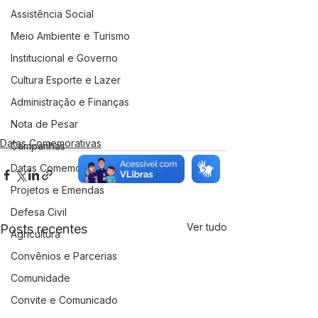
Assistência Social
Meio Ambiente e Turismo
Institucional e Governo
Cultura Esporte e Lazer
Administração e Finanças
Nota de Pesar
Datas Comemorativas
Campanhas
Datas Comemorativas
Projetos e Emendas
Defesa Civil
Ver tudo
Posts recentes
Agricultura
Convênios e Parcerias
Comunidade
Convite e Comunicado