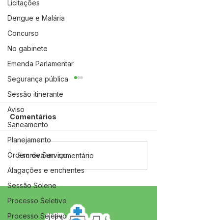
Licitações
Dengue e Malária
Concurso
No gabinete
Emenda Parlamentar
Segurança pública
Sessão itinerante
Aviso
Comentários
Saneamento
Planejamento
Ordem de Serviço
04 de junho: Dia de
10 de maio: Um 
Escreva um comentário
Corpus Christi
das Mães!
Alagações e enchentes
Sessão Solene
Processo Seletivo
Processo Seletivo