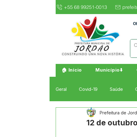
+55 68 99251-0013
prefei
O
🏠 Início
Município⬇️
Geral
Covid-19
Saúde
Prefeitura de Jor
Institucional e Governo
Cult
12 de outubro