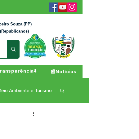
beiro Souza (PP)
 (Republicanos)
ransparência⬇️
📰Notícias
eio Ambiente e Turismo
 Pesar
Campanhas