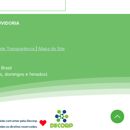
e maio: Um feliz Dia
 Mães!
UVIDORIA
 de Transparência
 | 
Mapa do Site
Brasil
s, domingos e feriados)
uída com amor pela Decorp.
dos os direitos reservados.