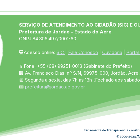
04 de junho: Dia de Corpus
10 d
Christi
das
SERVIÇO DE ATENDIMENTO AO CIDADÃO (SIC) E O
Prefeitura de Jordão - Estado do Acre
CNPJ 84.306.497/0001-60
💻Acesso online: 
SIC 
| 
Fale Conosco
 | 
Ouvidoria
 | 
Portal
📱Fone: +55 (68)
99251-0013
(Gabinete do Prefeito)
🏢 Av. Francisco Dias, nº S/N, 69975-000, Jordão, Acre, 
📅 Segunda a sexta, das 7h às 13h (Fechado aos sábado
📧 
prefeitura@jordao.ac.gov.br
Ferramenta de Transparência constr
© 2009-2024. To