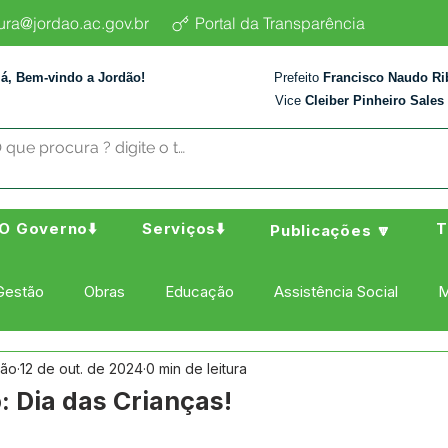
tura@jordao.ac.gov.br
Portal da Transparência
lá, Bem-vindo a Jordão!
Prefeito
Francisco Naudo Ri
Vice
Cleiber Pinheiro Sales
O Governo⬇️
Serviços⬇️
T
Publicações 🔽
Gestão
Obras
Educação
Assistência Social
M
dão
12 de out. de 2024
0 min de leitura
ura Esporte e Lazer
Administração e Finanças
Nota de
: Dia das Crianças!