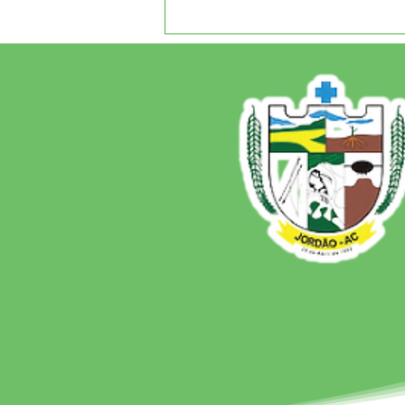
12 de junho: Feliz Dia dos
Namorados!