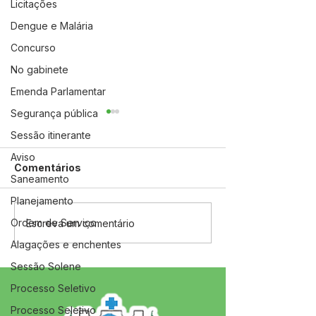
Licitações
Dengue e Malária
Concurso
No gabinete
Emenda Parlamentar
Segurança pública
Sessão itinerante
Aviso
Comentários
Saneamento
Planejamento
Ordem de Serviço
12 de junho: Feliz Dia
04 de junho: D
Escreva um comentário
dos Namorados!
Corpus Christi
Alagações e enchentes
Sessão Solene
Processo Seletivo
Processo Seletivo