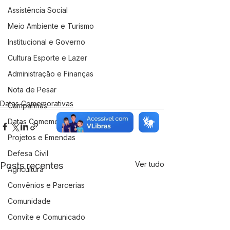
Assistência Social
Meio Ambiente e Turismo
Institucional e Governo
Cultura Esporte e Lazer
Administração e Finanças
Nota de Pesar
Datas Comemorativas
Campanhas
Datas Comemorativas
Projetos e Emendas
Defesa Civil
Ver tudo
Posts recentes
Agricultura
Convênios e Parcerias
Comunidade
Convite e Comunicado