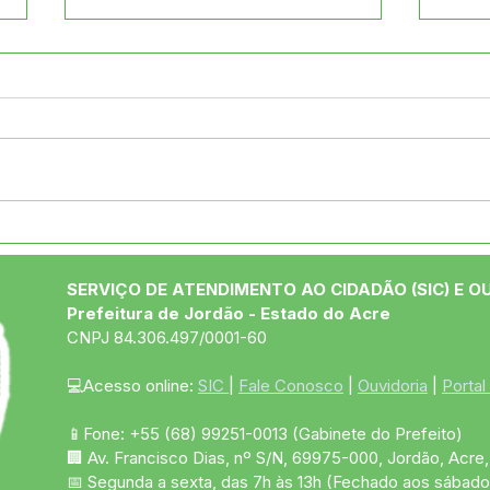
04 de junho: Dia de Corpus
10 d
Christi
das
SERVIÇO DE ATENDIMENTO AO CIDADÃO (SIC) E O
Prefeitura de Jordão - Estado do Acre
CNPJ 84.306.497/0001-60
💻Acesso online: 
SIC 
| 
Fale Conosco
 | 
Ouvidoria
 | 
Portal
📱Fone: +55 (68)
99251-0013
(Gabinete do Prefeito)
🏢 Av. Francisco Dias, nº S/N, 69975-000, Jordão, Acre, 
📅 Segunda a sexta, das 7h às 13h (Fechado aos sábado