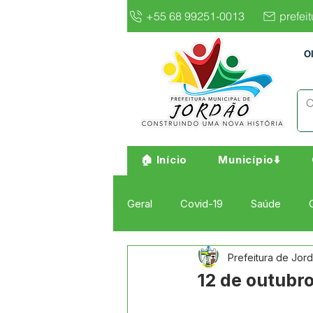
+55 68 99251-0013
prefei
O
🏠 Início
Município⬇️
Geral
Covid-19
Saúde
Prefeitura de Jor
Institucional e Governo
Cult
12 de outubro