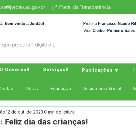
tura@jordao.ac.gov.br
Portal da Transparência
lá, Bem-vindo a Jordão!
Prefeito
Francisco Naudo Ri
Vice
Cleiber Pinheiro Sales
O Governo⬇️
Serviços⬇️
T
Publicações 🔽
Gestão
Obras
Educação
Assistência Social
M
dão
12 de out. de 2023
0 min de leitura
ura Esporte e Lazer
Administração e Finanças
Nota de
: Feliz dia das crianças!