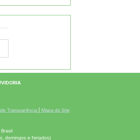
e maio: Um feliz Dia
 Mães!
UVIDORIA
 de Transparência
 | 
Mapa do Site
Brasil
s, domingos e feriados)