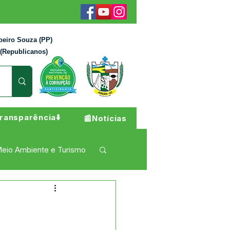
beiro Souza (PP)
 (Republicanos)
ransparência⬇️
📰Notícias
eio Ambiente e Turismo
 Pesar
Campanhas