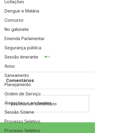
Licitações
Dengue e Malária
Concurso
No gabinete
Emenda Parlamentar
Segurança pública
Sessão itinerante
Aviso
Saneamento
Comentários
Planejamento
Ordem de Serviço
Alagações e enchentes
04 de junho: Dia de
10 de maio: Um 
Escreva um comentário
Corpus Christi
das Mães!
Sessão Solene
Processo Seletivo
Processo Seletivo