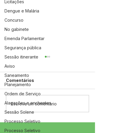
Licitações
Dengue e Malária
Concurso
No gabinete
Emenda Parlamentar
Segurança pública
Sessão itinerante
Aviso
Saneamento
Comentários
Planejamento
Ordem de Serviço
Alagações e enchentes
04 de junho: Dia de
10 de maio: Um 
Escreva um comentário
Corpus Christi
das Mães!
Sessão Solene
Processo Seletivo
Processo Seletivo