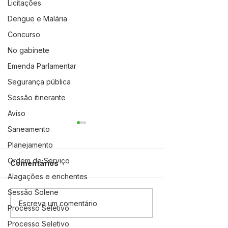
Licitações
Dengue e Malária
Concurso
No gabinete
Emenda Parlamentar
Segurança pública
Sessão itinerante
Aviso
Saneamento
Planejamento
Ordem de Serviço
Comentários
Alagações e enchentes
Sessão Solene
08 de março: Feliz Dia
Jordão dá iníci
Escreva um comentário
Processo Seletivo
Internacional da Mulher
campanha Ago
Processo Seletivo
Dourado com