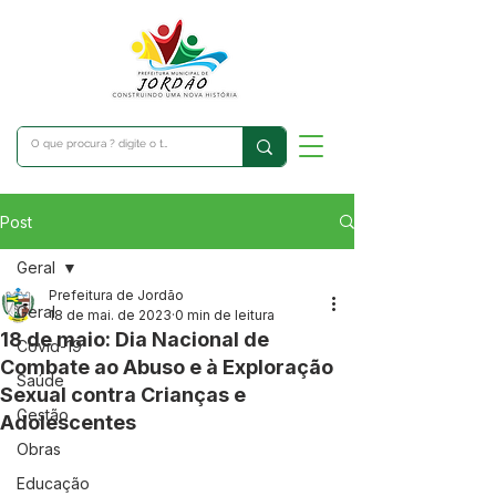
Post
Geral
Prefeitura de Jordão
Geral
18 de mai. de 2023
0 min de leitura
18 de maio: Dia Nacional de
Covid-19
Combate ao Abuso e à Exploração
Saúde
Sexual contra Crianças e
Gestão
Adolescentes
Obras
Educação