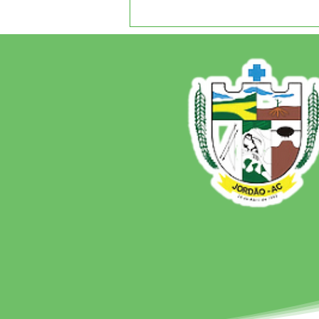
12 de junho: Feliz Dia dos
Namorados!