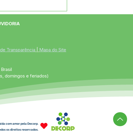
e maio: Um feliz Dia
 Mães!
UVIDORIA
 de Transparência
 | 
Mapa do Site
Brasil
s, domingos e feriados)
uída com amor pela Decorp.
dos os direitos reservados.