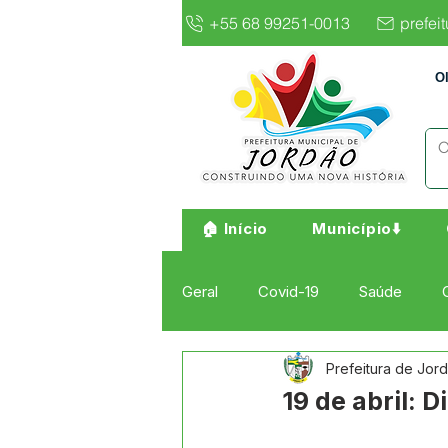
+55 68 99251-0013
prefei
O
🏠 Início
Município⬇️
Geral
Covid-19
Saúde
Prefeitura de Jor
Institucional e Governo
Cult
19 de abril: 