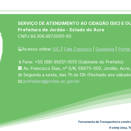
04 de junho: Dia de Corpus
10 d
Christi
das
SERVIÇO DE ATENDIMENTO AO CIDADÃO (SIC) E O
Prefeitura de Jordão - Estado do Acre
CNPJ 84.306.497/0001-60
💻Acesso online: 
SIC 
| 
Fale Conosco
 | 
Ouvidoria
 | 
Portal
📱Fone: +55 (68)
99251-0013
(Gabinete do Prefeito)
🏢 Av. Francisco Dias, nº S/N, 69975-000, Jordão, Acre, 
📅 Segunda a sexta, das 7h às 13h (Fechado aos sábado
📧 
prefeitura@jordao.ac.gov.br
Ferramenta de Transparência constr
© 2009-2024. To