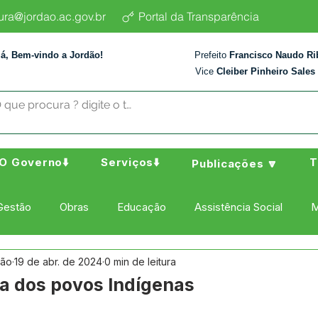
tura@jordao.ac.gov.br
Portal da Transparência
lá, Bem-vindo a Jordão!
Prefeito
Francisco Naudo Ri
Vice
Cleiber Pinheiro Sales
O Governo⬇️
Serviços⬇️
T
Publicações 🔽
Gestão
Obras
Educação
Assistência Social
M
dão
19 de abr. de 2024
0 min de leitura
ura Esporte e Lazer
Administração e Finanças
Nota de
Dia dos povos Indígenas