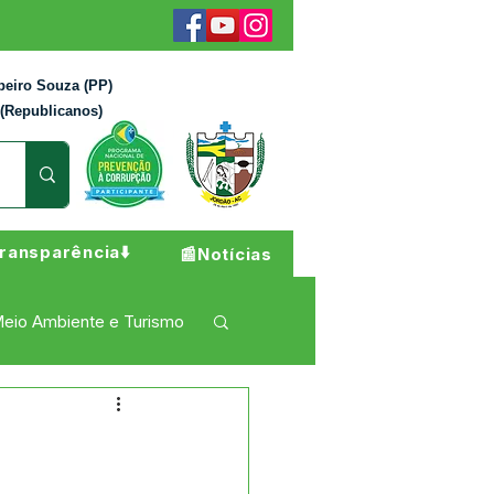
beiro Souza (PP)
 (Republicanos)
ransparência⬇️
📰Notícias
eio Ambiente e Turismo
 Pesar
Campanhas