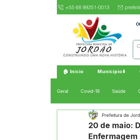
+55 68 99251-0013
prefei
O
🏠 Início
Município⬇️
Geral
Covid-19
Saúde
Prefeitura de Jor
Institucional e Governo
Cult
20 de maio: D
Enfermagem