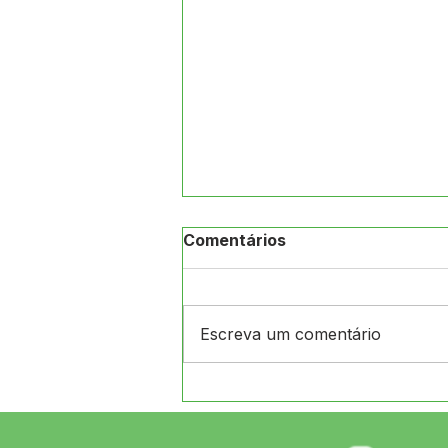
Comentários
Escreva um comentário
12 de junho: Feliz Dia dos
Namorados!