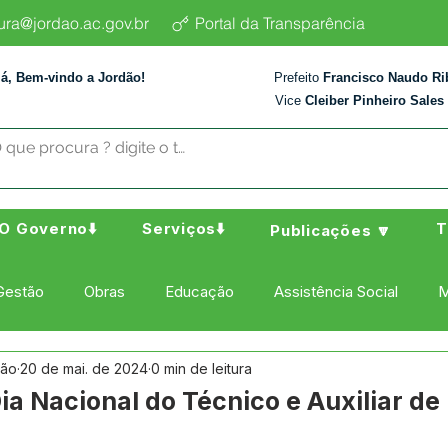
tura@jordao.ac.gov.br
Portal da Transparência
lá, Bem-vindo a Jordão!
Prefeito
Francisco Naudo Ri
Vice
Cleiber Pinheiro Sales
O Governo⬇️
Serviços⬇️
T
Publicações 🔽
Gestão
Obras
Educação
Assistência Social
M
dão
20 de mai. de 2024
0 min de leitura
ura Esporte e Lazer
Administração e Finanças
Nota de
ia Nacional do Técnico e Auxiliar de