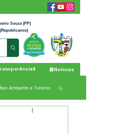
beiro Souza (PP)
 (Republicanos)
ransparência⬇️
📰Notícias
eio Ambiente e Turismo
 Pesar
Campanhas