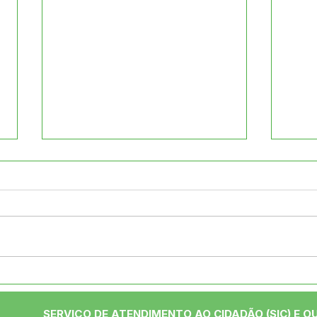
04 de junho: Dia de Corpus
10 d
Christi
das
SERVIÇO DE ATENDIMENTO AO CIDADÃO (SIC) E O