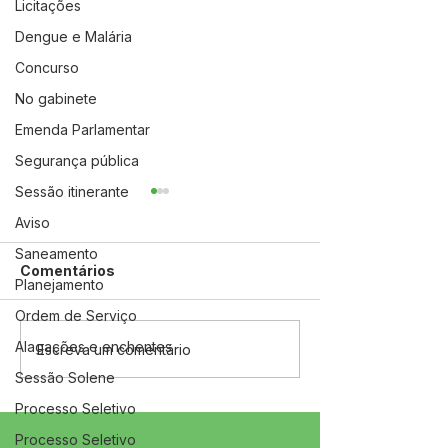
Licitações
Dengue e Malária
Concurso
No gabinete
Emenda Parlamentar
Segurança pública
Sessão itinerante
Aviso
Saneamento
Comentários
Planejamento
Ordem de Serviço
Alagações e enchentes
04 de junho: Dia de
10 de maio: Um 
Escreva um comentário
Corpus Christi
das Mães!
Sessão Solene
Processo Seletivo
Processo Seletivo