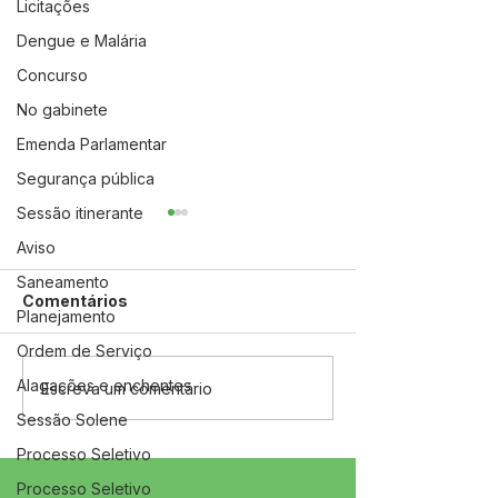
Licitações
Dengue e Malária
Concurso
No gabinete
Emenda Parlamentar
Segurança pública
Sessão itinerante
Aviso
Saneamento
Comentários
Planejamento
Ordem de Serviço
Alagações e enchentes
12 de junho: Feliz Dia
04 de junho: D
Escreva um comentário
dos Namorados!
Corpus Christi
Sessão Solene
Processo Seletivo
Processo Seletivo