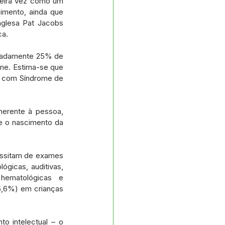
meira vez como um 
mento, ainda que 
glesa Pat Jacobs 
ca.
imadamente 25% de 
me. Estima-se que 
s com Síndrome de 
erente à pessoa, 
 o nascimento da 
essitam de exames 
ógicas, auditivas, 
hematológicas e 
5,6%) em crianças 
o intelectual – o 