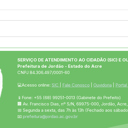
04 de junho: Dia de Corpus
10 d
Christi
das
SERVIÇO DE ATENDIMENTO AO CIDADÃO (SIC) E O
Prefeitura de Jordão - Estado do Acre
CNPJ 84.306.497/0001-60
💻Acesso online: 
SIC 
| 
Fale Conosco
 | 
Ouvidoria
 | 
Portal
📱Fone: +55 (68)
99251-0013
(Gabinete do Prefeito)
🏢 Av. Francisco Dias, nº S/N, 69975-000, Jordão, Acre, 
📅 Segunda a sexta, das 7h às 13h (Fechado aos sábado
📧 
prefeitura@jordao.ac.gov.br