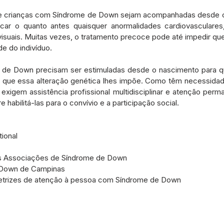
 e crianças com Síndrome de Down sejam acompanhadas desde
car o quanto antes quaisquer anormalidades cardiovasculares, g
 visuais. Muitas vezes, o tratamento precoce pode até impedir qu
e do indivíduo.
 de Down precisam ser estimuladas desde o nascimento para q
s que essa alteração genética lhes impõe. Como têm necessidad
xigem assistência profissional multidisciplinar e atenção perma
 habilitá-las para o convívio e a participação social.
ional
as Associações de Síndrome de Down
 Down de Campinas
iretrizes de atenção à pessoa com Síndrome de Down