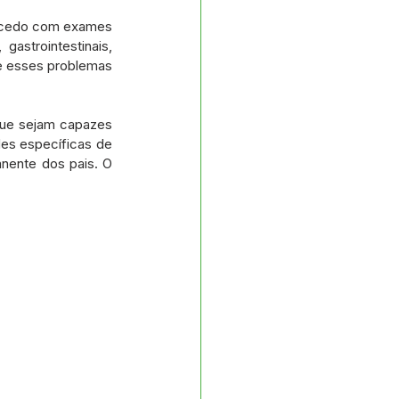
 cedo com exames 
astrointestinais, 
e esses problemas 
ue sejam capazes 
es específicas de 
nente dos pais. O 