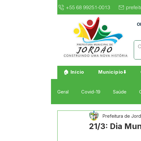
+55 68 99251-0013
prefei
O
🏠 Início
Município⬇️
Geral
Covid-19
Saúde
Prefeitura de Jor
Institucional e Governo
Cult
21/3: Dia Mu