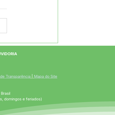
e maio: Um feliz Dia
 Mães!
UVIDORIA
 de Transparência
 | 
Mapa do Site
Brasil
s, domingos e feriados)