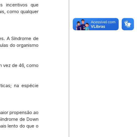
s incentivos que 
is, como qualquer 
es. A Síndrome de 
ulas do organismo 
 vez de 46, como 
icas; na espécie 
maior propensão ao 
 Síndrome de Down 
is lento do que o 