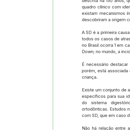
descrita há 150 anos, 
quadro clínico com ide
existam mecanismos ín
descobriram a origem c
A SD é a primeira caus
todos os casos de atras
no Brasil ocorra 1 em c
Down; no mundo, a incid
É necessário destacar
porém, está associada
criança.
Existe um conjunto de 
específicos para sua ide
do sistema digestóri
ortodônticas. Estudos 
com SD, que em caso de
Não há relação entre a