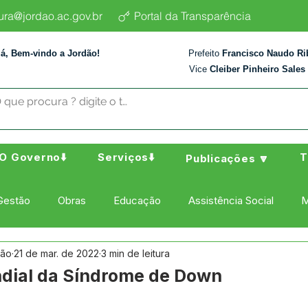
tura@jordao.ac.gov.br
Portal da Transparência
lá, Bem-vindo a Jordão!
Prefeito
Francisco Naudo Ri
Vice
Cleiber Pinheiro Sales
O Governo⬇️
Serviços⬇️
T
Publicações 🔽
Gestão
Obras
Educação
Assistência Social
M
dão
21 de mar. de 2022
3 min de leitura
ura Esporte e Lazer
Administração e Finanças
Nota de
ndial da Síndrome de Down