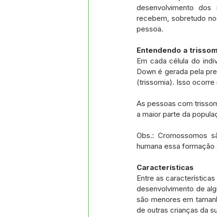
desenvolvimento dos i
recebem, sobretudo nos
pessoa.
Entendendo a trissom
Em cada célula do indi
Down é gerada pela pre
(trissomia). Isso ocor
As pessoas com trisso
a maior parte da popula
Obs.: Cromossomos são
humana essa formação es
Características
Entre as característica
desenvolvimento de alg
são menores em tamanho 
de outras crianças da s