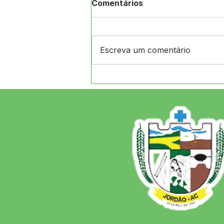
Comentários
Escreva um comentário
12 de junho: Feliz Dia dos
Namorados!