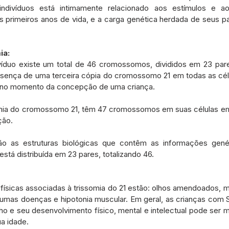
ndivíduos está intimamente relacionado aos estímulos e ao
 primeiros anos de vida, e a carga genética herdada de seus pa
ia:
víduo existe um total de 46 cromossomos, divididos em 23 par
sença de uma terceira cópia do cromossomo 21 em todas as cél
re no momento da concepção de uma criança.
mia do cromossomo 21, têm 47 cromossomos em suas células em
ção.
 as estruturas biológicas que contêm as informações genét
tá distribuída em 23 pares, totalizando 46.
s físicas associadas à trissomia do 21 estão: olhos amendoados, 
umas doenças e hipotonia muscular. Em geral, as crianças com
e seu desenvolvimento físico, mental e intelectual pode ser ma
ua idade.