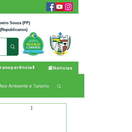
beiro Souza (PP)
 (Republicanos)
ransparência⬇️
📰Notícias
eio Ambiente e Turismo
 Pesar
Campanhas