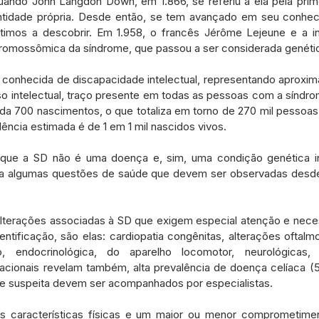
quando John Langdon Down, em 1.866, se referiu a ela pela pri
ntidade própria. Desde então, se tem avançado em seu conheci
timos a descobrir. Em 1.958, o francês Jérôme Lejeune e a in
romossômica da síndrome, que passou a ser considerada genéti
a conhecida de discapacidade intelectual, representando aprox
o intelectual, traço presente em todas as pessoas com a síndro
ada 700 nascimentos, o que totaliza em torno de 270 mil pessoa
ência estimada é de 1 em 1 mil nascidos vivos.
 que a SD não é uma doença e, sim, uma condição genética in
 a algumas questões de saúde que devem ser observadas desde
alterações associadas à SD que exigem especial atenção e nec
ntificação, são elas: cardiopatia congênitas, alterações oftalmol
o, endocrinológica, do aparelho locomotor, neurológicas, 
nacionais revelam também, alta prevalência de doença celíaca (
 suspeita devem ser acompanhados por especialistas.
s características físicas e um maior ou menor comprometiment