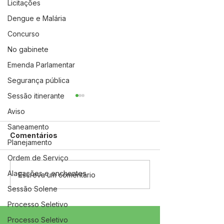
Licitações
Dengue e Malária
Concurso
No gabinete
Emenda Parlamentar
Segurança pública
Sessão itinerante
Aviso
Saneamento
Comentários
Planejamento
Ordem de Serviço
Alagações e enchentes
04 de junho: Dia de
10 de maio: Um 
Escreva um comentário
Corpus Christi
das Mães!
Sessão Solene
Processo Seletivo
Processo Seletivo