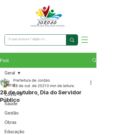
Post
Geral
Prefeitura de Jordão
Geral
28 de out. de 2021
0 min de leitura
28 de outubro, Dia do Servidor
Covid-19
Público
Saúde
Gestão
Obras
Educação