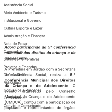
Assistência Social
Meio Ambiente e Turismo
Institucional e Governo
Cultura Esporte e Lazer
Administração e Finanças
Nota de Pesar
Agora participando da 5ª conferência 
Campanhas
municipal dos direitos da criança e do 
adolescente.
Datas Comemorativas
Projetos e Emendas
A Prefeitura em Jordão com a Secretaria 
de Assistência Social, realiza a 
5.ª 
Defesa Civil
Conferência Municipal dos Direitos 
Agricultura
da Criança e do Adolescente
. O 
Convênios e Parcerias
evento organizado pelo Conselho 
Municipal da Criança e do Adolescente 
Comunidade
(CMDCA), contou com a participação de 
Convite e Comunicado
populares e representantes de órgãos 