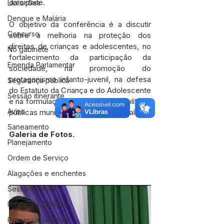
da cidade.
Licitações
Dengue e Malária
O objetivo da conferência é a discutir 
Concurso
sobre a melhoria na proteção dos 
direitos de crianças e adolescentes, no 
No gabinete
fortalecimento da participação da 
Emenda Parlamentar
sociedade, na promoção do 
protagonismo infanto-juvenil, na defesa 
Segurança pública
do Estatuto da Criança e do Adolescente 
Sessão itinerante
e na formulação e avaliação das políticas 
Aviso
públicas municipais para o público-alvo.
Saneamento
Galeria de Fotos.
Planejamento
Ordem de Serviço
Alagações e enchentes
Sessão Solene
Processo Seletivo
Processo Seletivo