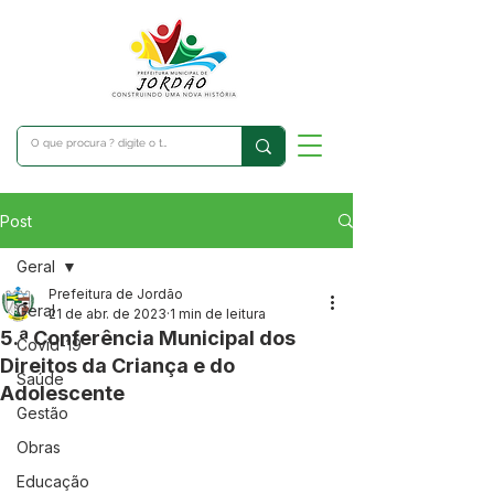
Post
Geral
Prefeitura de Jordão
Geral
21 de abr. de 2023
1 min de leitura
5.ª Conferência Municipal dos
Covid-19
Direitos da Criança e do
Saúde
Adolescente
Gestão
Obras
Educação