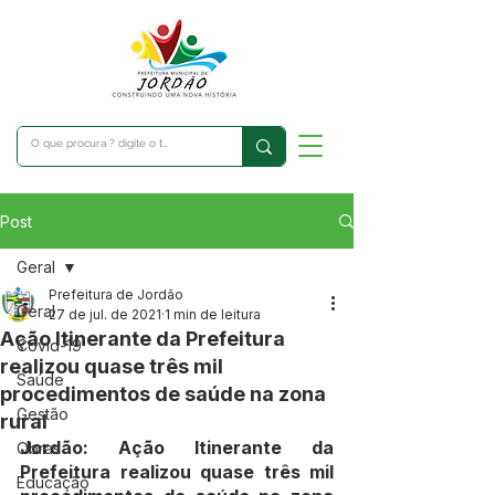
Post
Geral
Prefeitura de Jordão
Geral
27 de jul. de 2021
1 min de leitura
Ação Itinerante da Prefeitura
Covid-19
realizou quase três mil
Saúde
procedimentos de saúde na zona
Gestão
rural
Jordão: Ação Itinerante da 
Obras
Prefeitura realizou quase três mil 
Educação