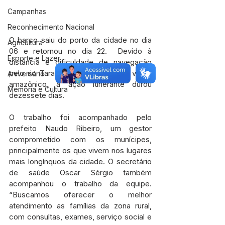
Campanhas
Reconhecimento Nacional
O barco saiu do porto da cidade no dia 
Agricultura
06 e retornou no dia 22.  Devido à 
Esporte e Lazer
distância e dificuldade de navegação 
pelo rio Tarauacá, decorrente do verão 
Aniversário
amazônico, a ação itinerante durou 
Memória e Cultura
dezessete dias.
O trabalho foi acompanhado pelo 
prefeito Naudo Ribeiro, um gestor 
comprometido com os munícipes, 
principalmente os que vivem nos lugares 
mais longínquos da cidade. O secretário 
de saúde Oscar Sérgio também 
acompanhou o trabalho da equipe. 
“Buscamos oferecer o melhor 
atendimento as famílias da zona rural, 
com consultas, exames, serviço social e 