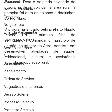
Licitações
Tarauacá. Essa é segunda atividade do 
programa desenvolvida na área rural, a 
Dengue e Malária
primeira foi com os colonos e ribeirinhos 
Concurso
do Rio Muru.
No gabinete
O programa lançado pelo prefeito Naudo 
Emenda Parlamentar
Ribeiro (PDT), primeiro filho de 
seringueiro a comandar o município de 
Segurança pública
Jordão, no interior do Acre, consiste em 
Sessão itinerante
desenvolver atividades de saúde, 
Aviso
educacional, cultural e assistência 
agrícola à população rural.
Saneamento
Planejamento
Ordem de Serviço
Alagações e enchentes
Sessão Solene
Processo Seletivo
Processo Seletivo