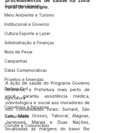
procedimentos de saúde na zona 
Assistência Social
rural do município.
Meio Ambiente e Turismo
Institucional e Governo
Cultura Esporte e Lazer
Administração e Finanças
Nota de Pesar
Campanhas
Datas Comemorativas
Projetos e Emendas
A ação de saúde do Programa Governo 
Defesa Civil
Itinerante, a Prefeitura mais perto de 
você, garantiu assistência médica, 
Agricultura
odontológica e social aos moradores de 
Convênios e Parcerias
oito comunidades rurais: Sumaré, São 
Luís, Mato Grosso, Tabocal, Alagoas, 
Comunidade
Jaminawá, Marajá e Duas Nações, 
Convite e Comunicado
localizadas às margens do baixo Rio 