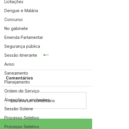
Licitações
Dengue e Malária
Concurso
No gabinete
Emenda Parlamentar
Segurança pública
Sessão itinerante
Aviso
Saneamento
Comentários
Planejamento
Ordem de Serviço
Alagações e enchentes
12 de junho: Feliz Dia
04 de junho: D
Escreva um comentário
dos Namorados!
Corpus Christi
Sessão Solene
Processo Seletivo
Processo Seletivo