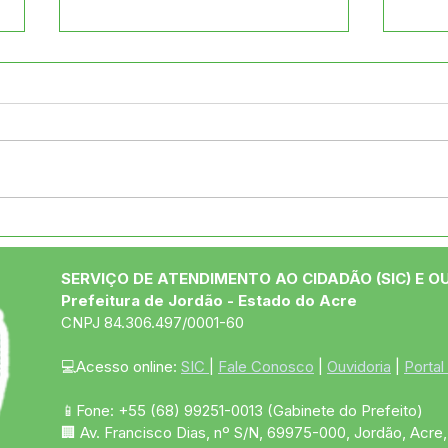
Prefeito Naudo assina
Pref
convênio de R$ 1 milhão
real
com o Governo do Estado
alus
SERVIÇO DE ATENDIMENTO AO CIDADÃO (SIC) E O
para infraestrutura em
da 
Prefeitura de Jordão - Estado do Acre
Jordão
CNPJ 84.306.497/0001-60
💻Acesso online: 
SIC 
| 
Fale Conosco
 | 
Ouvidoria
 | 
Portal
📱Fone: +55 (68)
99251-0013
(Gabinete do Prefeito)
🏢 Av. Francisco Dias, nº S/N, 69975-000, Jordão, Acre, 