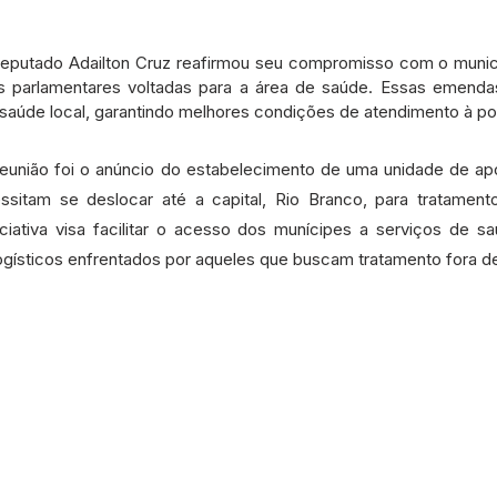
deputado Adailton Cruz reafirmou seu compromisso com o municí
 parlamentares voltadas para a área de saúde. Essas emendas 
 saúde local, garantindo melhores condições de atendimento à p
união foi o anúncio do estabelecimento de uma unidade de apo
ssitam se deslocar até a capital, Rio Branco, para tratament
iciativa visa facilitar o acesso dos munícipes a serviços de sa
ogísticos enfrentados por aqueles que buscam tratamento fora d