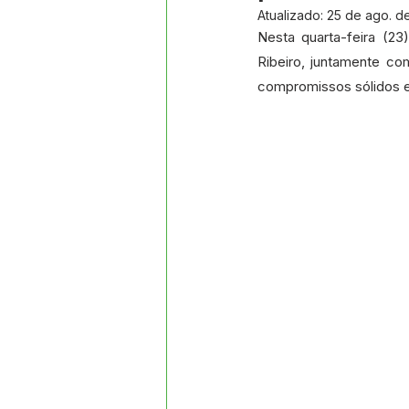
Datas Comemorativas
Proj
Atualizado:
25 de ago. d
Nesta quarta-feira (23
Ribeiro, juntamente com
Comunidade
Convite e Co
compromissos sólidos e
Emenda Parlamentar
Segur
Ordem de Serviço