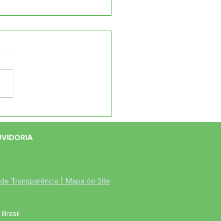
eitura de Jordão
iza caminhada em
ão ao Dia Internacional
UVIDORIA
Mulher
 de Transparência
 | 
Mapa do Site
Brasil