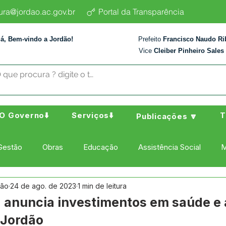
tura@jordao.ac.gov.br
Portal da Transparência
lá, Bem-vindo a Jordão!
Prefeito
Francisco Naudo Ri
Vice
Cleiber Pinheiro Sales
O Governo⬇️
Serviços⬇️
T
Publicações 🔽
Gestão
Obras
Educação
Assistência Social
M
dão
24 de ago. de 2023
1 min de leitura
ura Esporte e Lazer
Administração e Finanças
Nota de
z anuncia investimentos em saúde e 
 Jordão