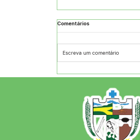
Comentários
Escreva um comentário
CRAS de Jordão e
Secretaria de Assistência
Social realizam ação na
Aldeia Arco-Íris, levando
orientações, atividades e
atendimento às famílias
indígenas.