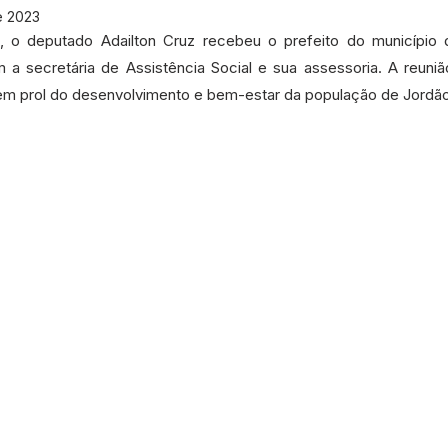
etos e Emendas
Defesa Civil
Agricultura
Convênio
e 2023
), o deputado Adailton Cruz recebeu o prefeito do município 
 a secretária de Assistência Social e sua assessoria. A reuniã
municado
Licitações
Dengue e Malária
Concurso
m prol do desenvolvimento e bem-estar da população de Jordão
ança pública
Sessão itinerante
Aviso
Saneamento