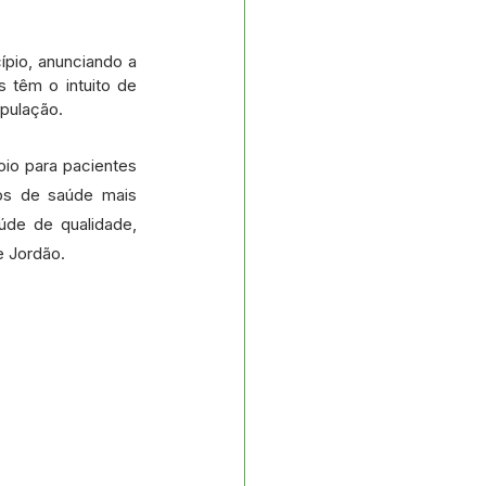
pio, anunciando a 
têm o intuito de 
opulação.
io para pacientes 
os de saúde mais 
úde de qualidade, 
e Jordão.