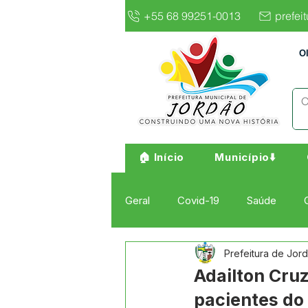
+55 68 99251-0013
prefei
O
🏠 Início
Município⬇️
Geral
Covid-19
Saúde
Prefeitura de Jor
Institucional e Governo
Cult
Adailton Cru
pacientes do