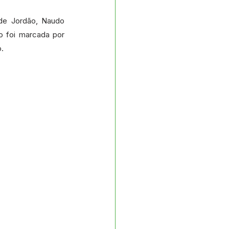
s e Parcerias
de Jordão, Naudo 
o foi marcada por 
No gabinete
.
Planejamento