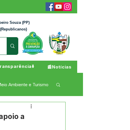
beiro Souza (PP)
 (Republicanos)
ransparência⬇️
📰Notícias
eio Ambiente e Turismo
 Pesar
Campanhas
apoio a