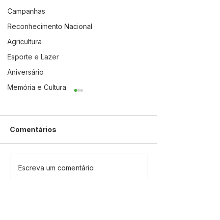
Campanhas
Reconhecimento Nacional
Agricultura
Esporte e Lazer
Aniversário
Memória e Cultura
Comentários
Novidade para o
CRAS de Jordã
Escreva um comentário
Servidor: Prefeitura de
Secretaria de
Jordão firma parceria
Assistência So
com a Consignet e
realizam ação 
lança o aplicativo "Sig
Aldeia Arco-Íri