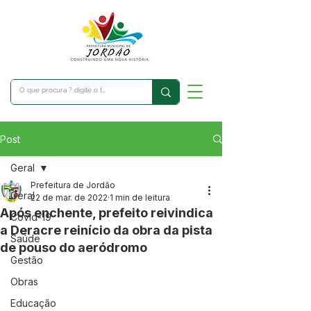
Post
Geral
Prefeitura de Jordão
Geral
22 de mar. de 2022
1 min de leitura
Após enchente, prefeito reivindica
Covid-19
a Deracre reinício da obra da pista
Saúde
de pouso do aeródromo
Gestão
Obras
Educação