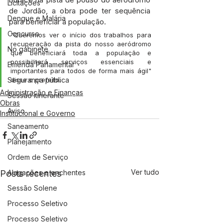
Licitações
de Jordão, a obra pode ter sequência 
Dengue e Malária
para beneficiar a população. 
Concurso
"Queremos ver o início dos trabalhos para 
recuperação da pista do nosso aeródromo 
No gabinete
que beneficiará toda a população e 
possibilitará serviços essenciais e 
Emenda Parlamentar
importantes para todos de forma mais ágil" 
disse o prefeito.
Segurança pública
Administração e Finanças
Sessão itinerante
Obras
Aviso
Institucional e Governo
Saneamento
Planejamento
Ordem de Serviço
Ver tudo
Posts recentes
Alagações e enchentes
Sessão Solene
Processo Seletivo
Processo Seletivo