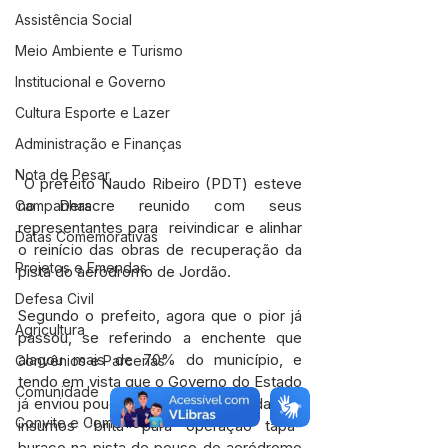
Assistência Social
Meio Ambiente e Turismo
Institucional e Governo
Cultura Esporte e Lazer
Administração e Finanças
Nota de Pesar
 O prefeito Naudo Ribeiro (PDT) esteve 
no Deracre reunido com seus 
Campanhas
representantes para  reivindicar e alinhar 
Datas Comemorativas
o reinício das obras de recuperação da 
Projetos e Emendas
pista do aeródromo de Jordão.
Defesa Civil
Segundo o prefeito, agora que o pior já 
Agricultura
passou, se referindo a enchente que 
alagou mais de 70% do município, e 
Convênios e Parcerias
tendo em vista que o Governo do Estado 
Comunidade
já enviou pouco mais de 26 toneladas de 
Convite e Comunicado
insumos 'brita' para operação tapa-
buraco na pista de pouso do aeródromo 