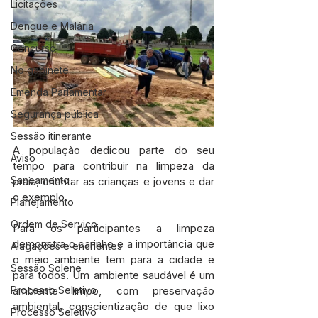
Licitações
Dengue e Malária
Concurso
No gabinete
Emenda Parlamentar
Segurança pública
Sessão itinerante
A população dedicou parte do seu 
Aviso
tempo para contribuir na limpeza da 
Saneamento
praia, orientar as crianças e jovens e dar 
o exemplo. 
Planejamento
Ordem de Serviço
Para os participantes a limpeza 
demonstra o carinho e a importância que 
Alagações e enchentes
o meio ambiente tem para a cidade e 
Sessão Solene
para todos. Um ambiente saudável é um 
ambiente limpo, com preservação 
Processo Seletivo
ambiental, conscientização de que lixo 
Processo Seletivo