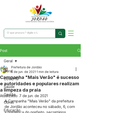
Post
Geral
Prefeitura de Jordão
Geral
5 de jun. de 2021
1 min de leitura
Campanha "Mais Verão" é sucesso
Covid-19
e autoridades e populares realizam
Saúde
a limpeza da praia
Gestão
Atualizado:
7 de jun. de 2021
A Campanha "Mais Verão" da prefeitura 
Obras
de Jordão aconteceu no sábado, 6, com 
Educação
a presença do prefeito, secretários, 