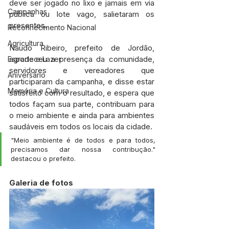
deve ser jogado no lixo e jamais em via 
Campanhas
pública ou lote vago, salietaram os 
presentes.
Reconhecimento Nacional
Agricultura
Naudo Ribeiro, prefeito de Jordão, 
agradeceu a presença da comunidade, 
Esporte e Lazer
servidores e vereadores que 
Aniversário
participaram da campanha, e disse estar 
Memória e Cultura
satisfeito com o resultado, e espera que 
todos façam sua parte, contribuam para 
o meio ambiente e ainda para ambientes 
saudáveis em todos os locais da cidade.
"Meio ambiente é de todos e para todos, 
precisamos dar nossa contribução." 
destacou o prefeito.
Galeria de fotos