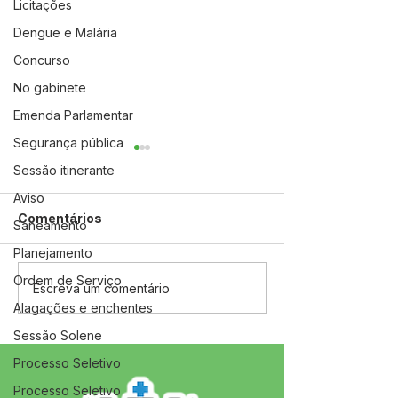
Licitações
Dengue e Malária
Concurso
No gabinete
Emenda Parlamentar
Segurança pública
Sessão itinerante
Aviso
Comentários
Saneamento
Planejamento
Ordem de Serviço
08 de março: Feliz Dia
Jordão dá iníci
Escreva um comentário
Internacional da Mulher
campanha Ago
Alagações e enchentes
Dourado com
Sessão Solene
celebração da
do Bebê
Processo Seletivo
Processo Seletivo