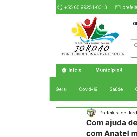
+55 68 99251-0013
prefei
O
🏠 Início
Município⬇️
Geral
Covid-19
Saúde
Prefeitura de Jor
Institucional e Governo
Cult
Com ajuda de 
com Anatel me