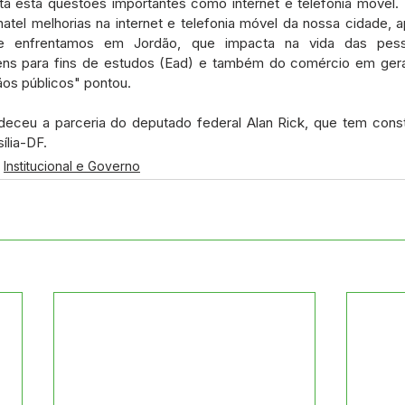
a está questões importantes como internet e telefonia móvel. "Ir
natel melhorias na internet e telefonia móvel da nossa cidade, a
e enfrentamos em Jordão, que impacta na vida das pesso
ns para fins de estudos (Ead) e também do comércio em geral,
ãos públicos" pontou.
adeceu a parceria do deputado federal Alan Rick, que tem cons
ília-DF.
Institucional e Governo