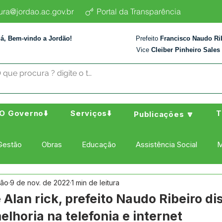
tura@jordao.ac.gov.br
Portal da Transparência
lá, Bem-vindo a Jordão!
Prefeito
Francisco Naudo Ri
Vice
Cleiber Pinheiro Sales
O Governo⬇️
Serviços⬇️
T
Publicações 🔽
Gestão
Obras
Educação
Assistência Social
M
dão
9 de nov. de 2022
1 min de leitura
ura Esporte e Lazer
Administração e Finanças
Nota de
Alan rick, prefeito Naudo Ribeiro di
lhoria na telefonia e internet