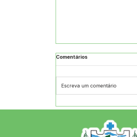
Comentários
Escreva um comentário
CRAS de Jordão e
Secretaria de Assistência
Social realizam ação na
Aldeia Arco-Íris, levando
orientações, atividades e
atendimento às famílias