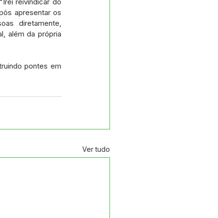
ei reivindicar do 
pós apresentar os 
as diretamente, 
 além da própria 
truindo pontes em 
Ver tudo