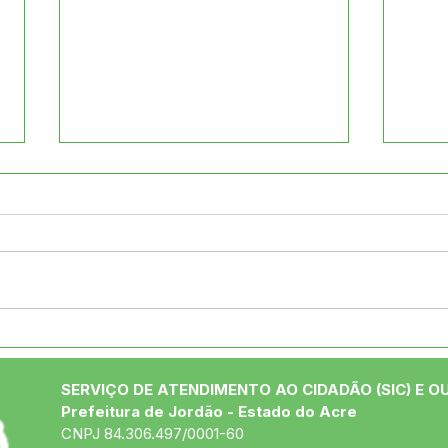
Desfile cívico resgata
Pref
origens e celebra o talento
conv
da juventude jordãoense
com 
SERVIÇO DE ATENDIMENTO AO CIDADÃO (SIC) E O
para
Prefeitura de Jordão - Estado do Acre
Jor
CNPJ 84.306.497/0001-60