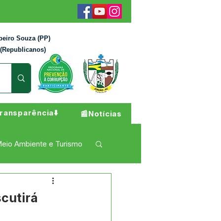
beiro Souza (PP)
 (Republicanos)
ransparência⬇️
📰Notícias
eio Ambiente e Turismo
 Pesar
Campanhas
scutirá