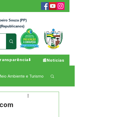
beiro Souza (PP)
 (Republicanos)
ransparência⬇️
📰Notícias
eio Ambiente e Turismo
 Pesar
Campanhas
 com