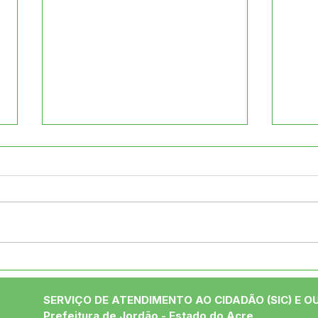
Saú
Prefeitura participa da
abertura da 7ª
Conferência Municipal de
SERVIÇO DE ATENDIMENTO AO CIDADÃO (SIC) E O
Saúde em Jordão
Prefeitura de Jordão - Estado do Acre