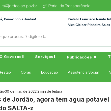
tura@jordao.ac.gov.br
Portal da Transparência
lá, Bem-vindo a Jordão!
Prefeito
Francisco Naudo Ri
Vice
Cleiber Pinheiro Sales
O Governo⬇️
Serviços⬇️
T
Publicações 🔽
Gestão
Obras
Educação
Assistência Social
M
dão
30 de mar. de 2022
2 min de leitura
ura Esporte e Lazer
Administração e Finanças
Nota de
de Jordão, agora tem água potável
do SALTA-z