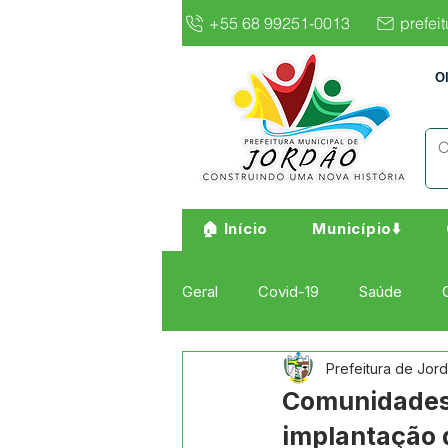
+55 68 99251-0013
prefei
O
🏠 Início
Município⬇️
Geral
Covid-19
Saúde
Prefeitura de Jor
Institucional e Governo
Cult
Comunidades 
implantação 