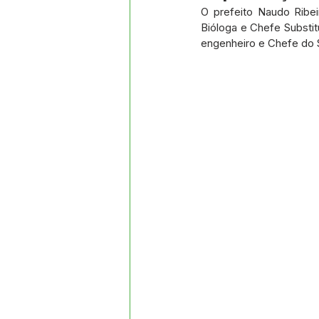
Datas Comemorativas
Proj
O prefeito Naudo Ribe
Bióloga e Chefe Substit
engenheiro e Chefe do S
Comunidade
Convite e Co
Emenda Parlamentar
Segur
Ordem de Serviço