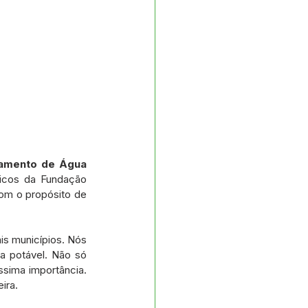
tamento de Água 
icos da Fundação 
om o propósito de 
s municípios. Nós 
 potável. Não só 
sima importância. 
ira.