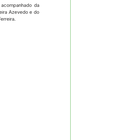
s e Parcerias
o acompanhado da 
eira Azevedo e do 
erreira.
No gabinete
Planejamento