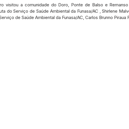
etos e Emendas
Defesa Civil
Agricultura
Convênio
iro visitou a comunidade do Doro, Ponte de Balso e Remans
uta do Serviço de Saúde Ambiental da Funasa/AC , Shirlene Malv
erviço de Saúde Ambiental da Funasa/AC, Carlos Brunno Piraua F
municado
Licitações
Dengue e Malária
Concurso
ança pública
Sessão itinerante
Aviso
Saneamento