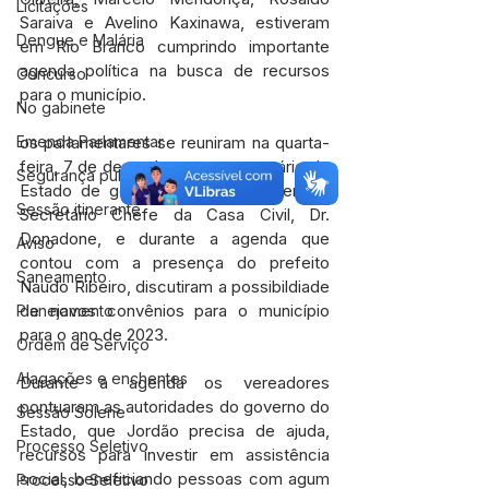
Licitações
Saraiva e Avelino Kaxinawa, estiveram 
Dengue e Malária
em Rio Branco cumprindo importante 
agenda política na busca de recursos 
Concurso
para o município.
No gabinete
Emenda Parlamentar
os parlamentares se reuniram na quarta-
feira, 7 de dezembro, com secretário de 
Segurança pública
Estado de governo Alysson Bestene e 
Sessão itinerante
Secretário Chefe da Casa Civil, Dr. 
Donadone, e durante a agenda que 
Aviso
contou com a presença do prefeito 
Saneamento
Naudo Ribeiro, discutiram a possibildiade 
de novos convênios para o município 
Planejamento
para o ano de 2023.
Ordem de Serviço
Alagações e enchentes
Durante a agenda os vereadores 
pontuaram as autoridades do governo do 
Sessão Solene
Estado, que Jordão precisa de ajuda, 
Processo Seletivo
recursos para investir em assistência 
social, beneficiando pessoas com agum 
Processo Seletivo