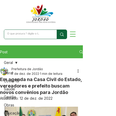
Post
Geral
Prefeitura de Jordão
Geral
7 de dez. de 2022
1 min de leitura
Em agenda na Casa Civil do Estado,
Covid-19
vereadores e prefeito buscam
Saúde
novos convênios para Jordão
Gestão
Atualizado:
12 de dez. de 2022
Obras
Educação