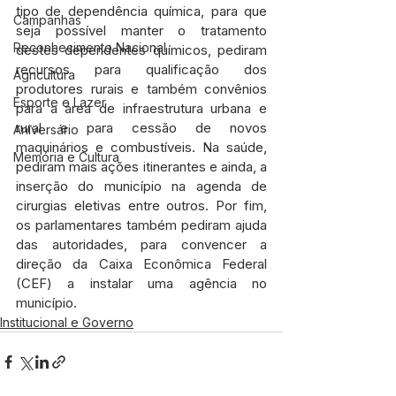
tipo de dependência química, para que 
Campanhas
seja possível manter o tratamento 
Reconhecimento Nacional
destes dependentes químicos, pediram 
recursos para qualificação dos 
Agricultura
produtores rurais e também convênios 
Esporte e Lazer
para a área de infraestrutura urbana e 
rural e para cessão de novos 
Aniversário
maquinários e combustíveis. Na saúde, 
Memória e Cultura
pediram mais ações itinerantes e ainda, a 
inserção do município na agenda de 
cirurgias eletivas entre outros. Por fim, 
os parlamentares também pediram ajuda 
das autoridades, para convencer a 
direção da Caixa Econômica Federal 
(CEF) a instalar uma agência no 
município.
Institucional e Governo