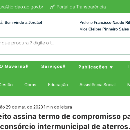
tura@jordao.ac.gov.br
Portal da Transparência
lá, Bem-vindo a Jordão!
Prefeito
Francisco Naudo Ri
Vice
Cleiber Pinheiro Sales
O Governo⬇️
Serviços⬇️
T
Publicações 🔽
Gestão
Obras
Educação
Assistência Social
M
dão
29 de mar. de 2023
1 min de leitura
ura Esporte e Lazer
Administração e Finanças
Nota de
eito assina termo de compromisso p
 consórcio intermunicipal de aterros