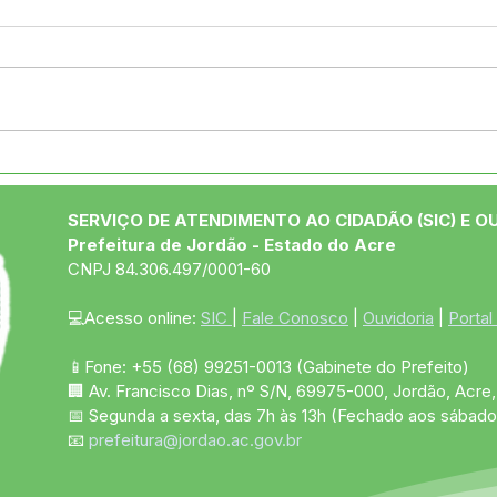
Após reunir com prefeito
Ufac
em Brasília, deputada
para
visita Jordão para alocar
mate
SERVIÇO DE ATENDIMENTO AO CIDADÃO (SIC) E O
recursos de emendas
Prefeitura de Jordão - Estado do Acre
CNPJ 84.306.497/0001-60
💻Acesso online: 
SIC 
| 
Fale Conosco
 | 
Ouvidoria
 | 
Portal
📱Fone: +55 (68)
99251-0013
(Gabinete do Prefeito)
🏢 Av. Francisco Dias, nº S/N, 69975-000, Jordão, Acre, 
📅 Segunda a sexta, das 7h às 13h (Fechado aos sábado
📧 
prefeitura@jordao.ac.gov.br