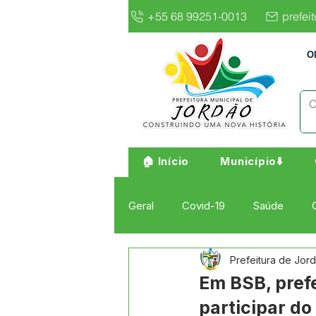
+55 68 99251-0013
prefei
O
🏠 Início
Município⬇️
Geral
Covid-19
Saúde
Prefeitura de Jor
Institucional e Governo
Cult
Em BSB, pref
participar do