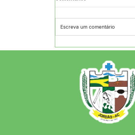
Escreva um comentário
Entrega de banheiros
completos para famílias
carentes de Jordão é
motivo de alegria para o
prefeito