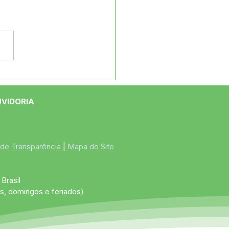
 deve abrir 50 vagas
 o curso de
mática no Jordão.
UVIDORIA
 de Transparência
 | 
Mapa do Site
Brasil
s, domingos e feriados)