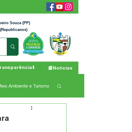
beiro Souza (PP)
 (Republicanos)
ransparência⬇️
📰Notícias
eio Ambiente e Turismo
 Pesar
Campanhas
ara
.