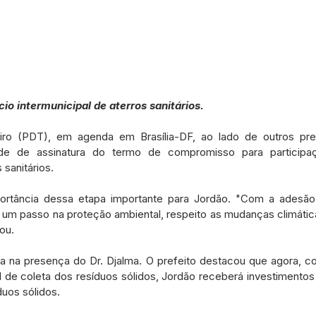
io intermunicipal de aterros sanitários.
iro (PDT), em agenda em Brasília-DF, ao lado de outros pref
ade de assinatura do termo de compromisso para participa
 sanitários.
portância dessa etapa importante para Jordão. "Com a adesão 
um passo na proteção ambiental, respeito as mudanças climática
ou.
ada na presença do Dr. Djalma. O prefeito destacou que agora, co
l de coleta dos resíduos sólidos, Jordão receberá investimentos 
duos sólidos.