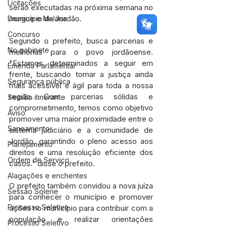
Licitações
serão executadas na próxima semana no 
município de Jordão.
Dengue e Malária
Concurso
Segundo o prefeito, busca parcerias e 
No gabinete
melhorias para o povo jordãoense. 
"Estamos determinados a seguir em 
Emenda Parlamentar
frente, buscando tornar a justiça ainda 
Segurança pública
mais acessível e ágil para toda a nossa 
região. Com parcerias sólidas e 
Sessão itinerante
comprometimento, temos como objetivo 
Aviso
promover uma maior proximidade entre o 
Saneamento
sistema judiciário e a comunidade de 
Jordão, garantindo o pleno acesso aos 
Planejamento
direitos e uma resolução eficiente dos 
Ordem de Serviço
casos." disse o prefeito.
Alagações e enchentes
O prefeito também convidou a nova juíza 
Sessão Solene
para conhecer o município e promover 
Processo Seletivo
ações no município para contribuir com a 
população e realizar orientações 
Processo Seletivo