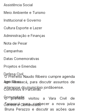
Assistência Social
Meio Ambiente e Turismo
Institucional e Governo
Cultura Esporte e Lazer
Administração e Finanças
Nota de Pesar
Campanhas
Datas Comemorativas
Projetos e Emendas
Defesa Civil
O Prefeito Naudo Ribeiro cumpre agenda 
Agricultura
em Tarauacá, para discutir assuntos de 
interesse do município jordãoense. 
Convênios e Parcerias
Comunidade
O prefeito visitou a Vara Civil de 
Tarauacá para conhecer a nova juíza 
Convite e Comunicado
Bruna Perazzo e discutir as ações que 