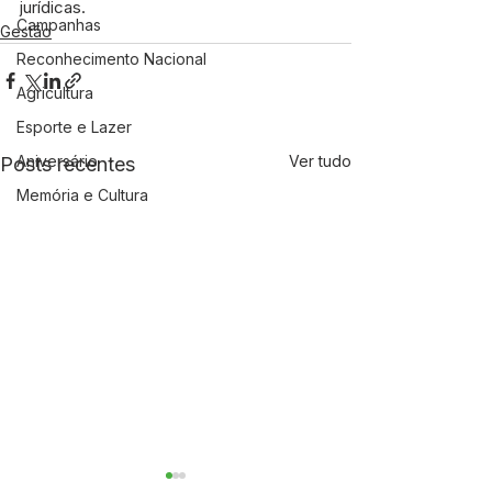
jurídicas.
Campanhas
Gestão
Reconhecimento Nacional
Agricultura
Esporte e Lazer
Aniversário
Ver tudo
Posts recentes
Memória e Cultura