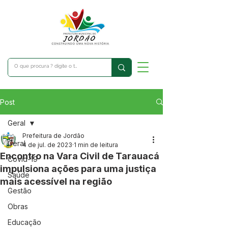
Post
Geral
Prefeitura de Jordão
Geral
4 de jul. de 2023
1 min de leitura
Encontro na Vara Civil de Tarauacá
Covid-19
impulsiona ações para uma justiça
Saúde
mais acessível na região
Gestão
Obras
Educação