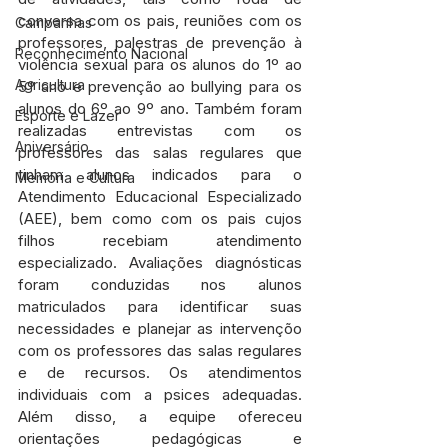
conversa com os pais, reuniões com os 
Campanhas
professores, palestras de prevenção à 
Reconhecimento Nacional
violência sexual para os alunos do 1º ao 
Agricultura
5º ano e prevenção ao bullying para os 
alunos do 6º ao 9º ano. Também foram 
Esporte e Lazer
realizadas entrevistas com os 
Aniversário
professores das salas regulares que 
tinham alunos indicados para o 
Memória e Cultura
Atendimento Educacional Especializado 
(AEE), bem como com os pais cujos 
filhos recebiam atendimento 
especializado. Avaliações diagnósticas 
foram conduzidas nos alunos 
matriculados para identificar suas 
necessidades e planejar as intervençõo 
com os professores das salas regulares 
e de recursos. Os atendimentos 
individuais com a psices adequadas. 
Além disso, a equipe ofereceu 
orientações pedagógicas e 