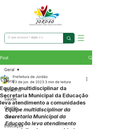
Post
Geral
Prefeitura de Jordão
Geral
23 de jun. de 2023
3 min de leitura
Equipe multidisciplinar da
Covid-19
Secretaria Municipal da Educação
Saúde
leva atendimento a comunidades
Gestão
Equipe multidisciplinar da 
Secretaria Municipal da 
Obras
Educação leva atendimento 
Educação