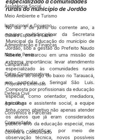
especializado a comunidades 
Assistência Social
rurais do município de Jordão
Meio Ambiente e Turismo
Institucional e Governo
No dia 5 de junho do corrente ano, a 
equipe multidisciplinar da Secretaria 
Cultura Esporte e Lazer
Municipal da Educação do município de 
Administração e Finanças
Jordão, sob a gestão do Prefeito Naudo 
Nota de Pesar
Ribeiro, embarcou em uma missão de 
extrema importância: levar atendimento 
Campanhas
especializado às comunidades rurais 
Datas Comemorativas
situadas ao longo do baixo rio Tarauacá, 
em particular o Seringal São Luís. 
Projetos e Emendas
Composta por profissionais da educação 
Defesa Civil
especial, como orientador, mediadora, 
psicóloga e assistente social, a equipe 
Agricultura
tinha como objetivo não apenas atender 
Convênios e Parcerias
os alunos que já eram considerados 
Comunidade
público-alvo da educação especial, mas 
também identificar, por meio de 
Convite e Comunicado
observação técnica, novos possíveis 