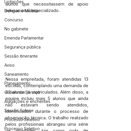
Licitações
alunos que necessitassem de apoio 
educacional especializado.
Dengue e Malária
Concurso
No gabinete
Emenda Parlamentar
Segurança pública
Sessão itinerante
Aviso
Saneamento
Nessa empreitada, foram atendidas 13 
Planejamento
escolas, contemplando uma demanda de 
43 alunos já matriculados. Além disso, a 
Ordem de Serviço
equipe incluiu mais 5 alunos que ainda 
Alagações e enchentes
não estavam sendo atendidos, 
Sessão Solene
identificados durante o processo de 
observação técnica. O trabalho realizado 
Processo Seletivo
pelos profissionais abrangeu uma série 
Processo Seletivo
de atividades, tais como roda de 