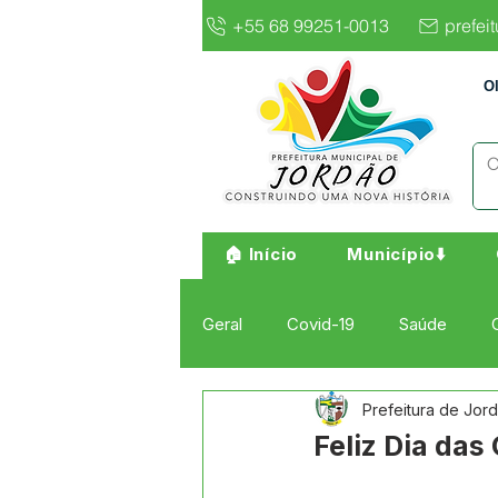
+55 68 99251-0013
prefei
O
🏠 Início
Município⬇️
Geral
Covid-19
Saúde
Prefeitura de Jor
Institucional e Governo
Cult
Feliz Dia das