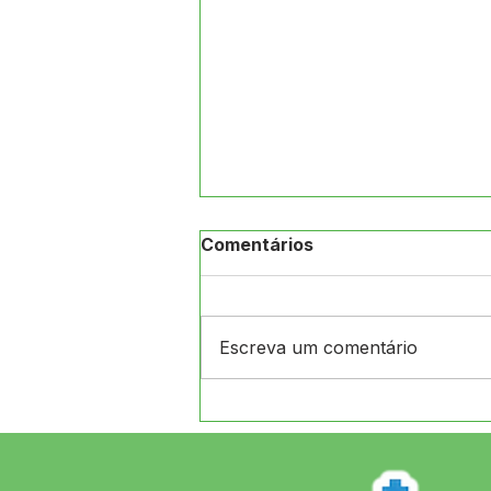
Comentários
Escreva um comentário
12 de junho: Feliz Dia dos
Namorados!