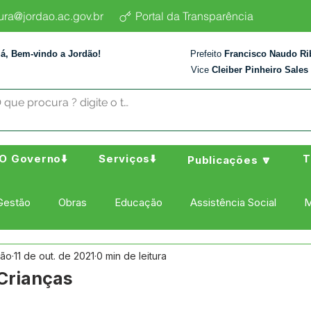
tura@jordao.ac.gov.br
Portal da Transparência
lá, Bem-vindo a Jordão!
Prefeito
Francisco Naudo Ri
Vice
Cleiber Pinheiro Sales
O Governo⬇️
Serviços⬇️
T
Publicações 🔽
Gestão
Obras
Educação
Assistência Social
M
dão
11 de out. de 2021
0 min de leitura
ura Esporte e Lazer
Administração e Finanças
Nota de
 Crianças