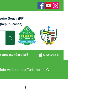
beiro Souza (PP)
 (Republicanos)
ransparência⬇️
📰Notícias
eio Ambiente e Turismo
 Pesar
Campanhas