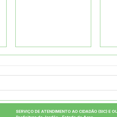
04 de junho: Dia de Corpus
10 d
Christi
das
SERVIÇO DE ATENDIMENTO AO CIDADÃO (SIC) E O