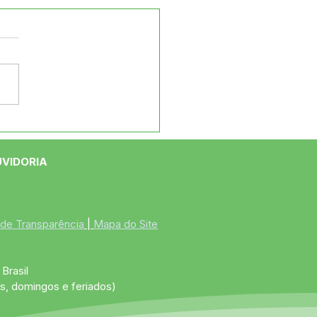
cípio celebra 34 anos
 vasta programação
rtiva, inaugurações e
UVIDORIA
 nacional de Evoney
nandes
 de Transparência
 | 
Mapa do Site
Brasil
s, domingos e feriados)