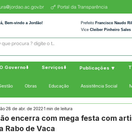
tura@jordao.ac.gov.br
Portal da Transparência
lá, Bem-vindo a Jordão!
Prefeito
Francisco Naudo Ri
Vice
Cleiber Pinheiro Sales
O Governo⬇️
Serviços⬇️
T
Publicações 🔽
Gestão
Obras
Educação
Assistência Social
M
dão
28 de abr. de 2022
1 min de leitura
ura Esporte e Lazer
Administração e Finanças
Nota de
dão encerra com mega festa com arti
da Rabo de Vaca