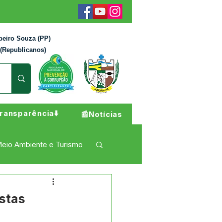
beiro Souza (PP)
 (Republicanos)
ransparência⬇️
📰Notícias
eio Ambiente e Turismo
 Pesar
Campanhas
stas