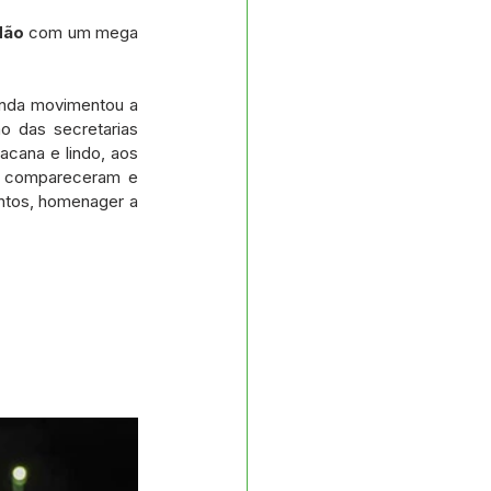
dão 
com um mega 
inda movimentou a 
 das secretarias 
ana e lindo, aos 
e compareceram e 
ntos, homenager a 