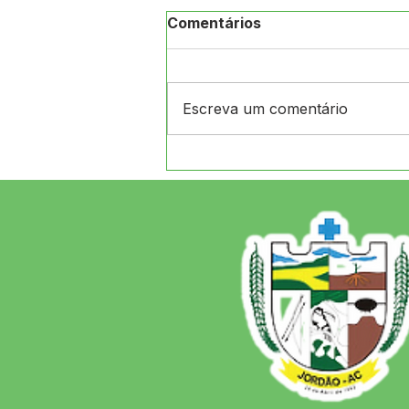
Comentários
Escreva um comentário
Festival de Praia
MAXIMANI 2026 Entrega
Sucesso Absoluto e
Consolida a Força da
Cultura em Jordão