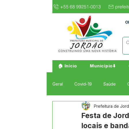
+55 68 99251-0013
prefei
O
🏠 Início
Município⬇️
Geral
Covid-19
Saúde
Prefeitura de Jor
Institucional e Governo
Cult
Festa de Jor
locais e ban