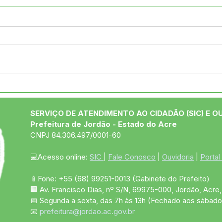
União por Jordão:
Muni
Executivo e Legislativo se
com
Reúnem para Alinhar
espo
SERVIÇO DE ATENDIMENTO AO CIDADÃO (SIC) E O
Ações em Prol do
show
Prefeitura de Jordão - Estado do Acre
Município
Fer
CNPJ 84.306.497/0001-60
💻Acesso online: 
SIC 
| 
Fale Conosco
 | 
Ouvidoria
 | 
Portal
📱Fone: +55 (68)
99251-0013
(Gabinete do Prefeito)
🏢 Av. Francisco Dias, nº S/N, 69975-000, Jordão, Acre, 
📅 Segunda a sexta, das 7h às 13h (Fechado aos sábado
📧 
prefeitura@jordao.ac.gov.br