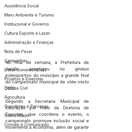
Assistência Social
Meio Ambiente e Turismo
Institucional e Governo
Cultura Esporte e Lazer
Administração e Finanças
Nota de Pesar
Campanhas
No final de semana, a Prefeitura de 
Jordão prestigiou no ginásio 
Datas Comemorativas
poliesportivo do município a grande final 
Projetos e Emendas
do campeonato municipal de vòlei misto 
2022.
Defesa Civil
Agricultura
Segundo a Secretaria Municipal de 
Convênios e Parcerias
Educação por meio da Diretoria de 
Esportes, que coordena o evento, o 
Comunidade
campeonato promove inclusão social e 
Convite e Comunicado
movimenta a economia, além de garantir 