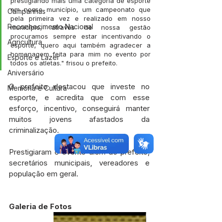
prestigiando mais uma categoria de esporte 
em nosso município, um campeonato que 
Campanhas
pela primeira vez e realizado em nosso 
Reconhecimento Nacional
município, através de nossa gestão 
procuramos sempre estar incentivando o 
Agricultura
esporte, quero aqui também agradecer a 
homenagem feita para mim no evento por 
Esporte e Lazer
todos os atletas." frisou o prefeito.
Aniversário
O prefeito destacou que investe no 
Memória e Cultura
esporte, e acredita que com esse 
esforço, incentivo, conseguirá manter 
muitos jovens afastados da 
criminalização.
Prestigiaram o evento além do prefeito, 
secretários municipais, vereadores e 
população em geral.
Galeria de Fotos