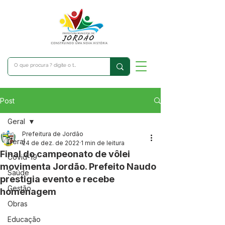
Post
Geral
Prefeitura de Jordão
Geral
24 de dez. de 2022
1 min de leitura
Final do campeonato de vôlei
Covid-19
movimenta Jordão. Prefeito Naudo
Saúde
prestigia evento e recebe
Gestão
homenagem
Obras
Educação