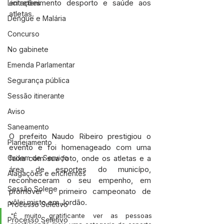
entretenimento desporto e saúde aos 
Licitações
atletas.
Dengue e Malária
Concurso
No gabinete
Emenda Parlamentar
Segurança pública
Sessão itinerante
Aviso
Saneamento
O prefeito Naudo Ribeiro prestigiou o 
Planejamento
evento e foi homenageado com uma 
Ordem de Serviço
faixa com sua foto, onde os atletas e a 
área de esportes do municípo, 
Alagações e enchentes
reconheceram o seu empenho, em 
Sessão Solene
promover o primeiro campeonato de 
vôlei misto em Jordão.
Processo Seletivo
"É muito gratificante ver as pessoas 
Processo Seletivo