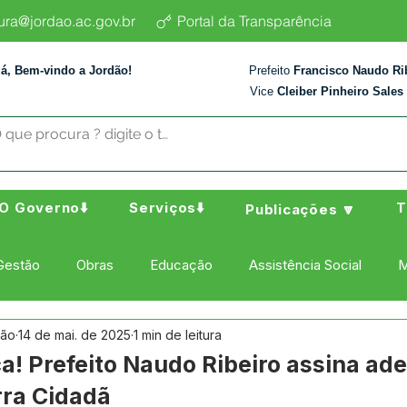
tura@jordao.ac.gov.br
Portal da Transparência
lá, Bem-vindo a Jordão!
Prefeito
Francisco Naudo Ri
Vice
Cleiber Pinheiro Sales
O Governo⬇️
Serviços⬇️
T
Publicações 🔽
Gestão
Obras
Educação
Assistência Social
M
dão
14 de mai. de 2025
1 min de leitura
ura Esporte e Lazer
Administração e Finanças
Nota de
a! Prefeito Naudo Ribeiro assina ad
ra Cidadã