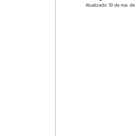
Datas Comemorativas
Proj
Atualizado:
19 de mai. de
Comunidade
Convite e Co
Emenda Parlamentar
Segur
Ordem de Serviço