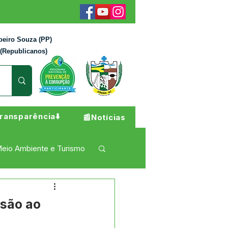
beiro Souza (PP)
 (Republicanos)
ransparência⬇️
📰Notícias
eio Ambiente e Turismo
 Pesar
Campanhas
esão ao