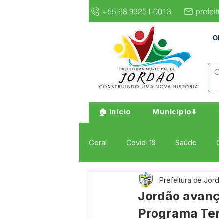
+55 68 99251-0013
prefei
O
🏠 Início
Município⬇️
Geral
Covid-19
Saúde
Prefeitura de Jor
Institucional e Governo
Cult
Jordão avanç
Programa Ter