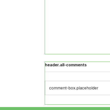
header.all-comments
comment-box.placeholder
Prefeitura de Jordão
entrega equipamentos