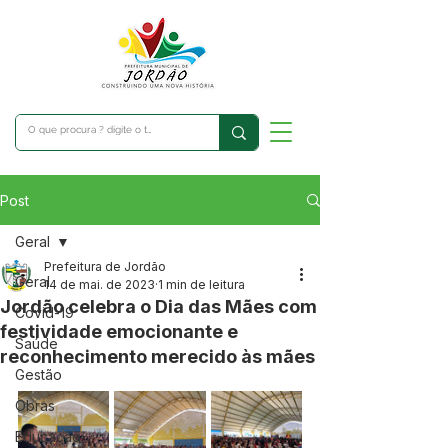
Post
Geral
Prefeitura de Jordão
Geral
14 de mai. de 2023
1 min de leitura
Jordão celebra o Dia das Mães com
Covid-19
festividade emocionante e
Saúde
reconhecimento merecido às mães
Gestão
Obras
Educação