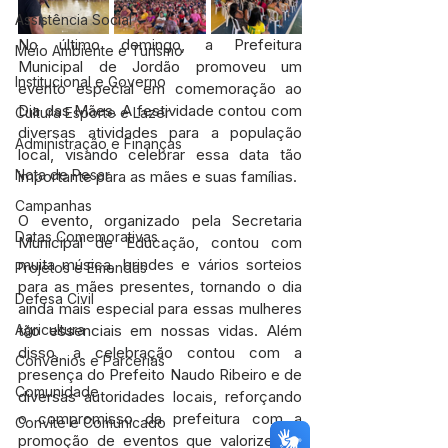
Assistência Social
No último domingo, a Prefeitura 
Meio Ambiente e Turismo
Municipal de Jordão promoveu um 
Institucional e Governo
evento especial em comemoração ao 
Dia das Mães. A festividade contou com 
Cultura Esporte e Lazer
diversas atividades para a população 
Administração e Finanças
local, visando celebrar essa data tão 
Nota de Pesar
importante para as mães e suas famílias.
Campanhas
O evento, organizado pela Secretaria 
Datas Comemorativas
Municipal de Educação, contou com 
muita música, brindes e vários sorteios 
Projetos e Emendas
para as mães presentes, tornando o dia 
Defesa Civil
ainda mais especial para essas mulheres 
Agricultura
tão essenciais em nossas vidas. Além 
disso, a celebração contou com a 
Convênios e Parcerias
presença do Prefeito Naudo Ribeiro e de 
Comunidade
diversas autoridades locais, reforçando 
o compromisso da prefeitura com a 
Convite e Comunicado
promoção de eventos que valorizem a 