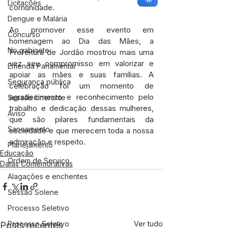
Licitações
comunidade.
Dengue e Malária
Ao promover esse evento em 
Concurso
homenagem ao Dia das Mães, a 
No gabinete
Prefeitura de Jordão mostrou mais uma 
vez seu compromisso em valorizar e 
Emenda Parlamentar
apoiar as mães e suas famílias. A 
Segurança pública
celebração foi um momento de 
agradecimento e reconhecimento pelo 
Sessão itinerante
trabalho e dedicação dessas mulheres, 
Aviso
que são pilares fundamentais da 
Saneamento
sociedade e que merecem toda a nossa 
admiração e respeito.
Planejamento
Educação
Ordem de Serviço
Datas Comemorativas
Alagações e enchentes
Sessão Solene
Processo Seletivo
Processo Seletivo
Ver tudo
Posts recentes