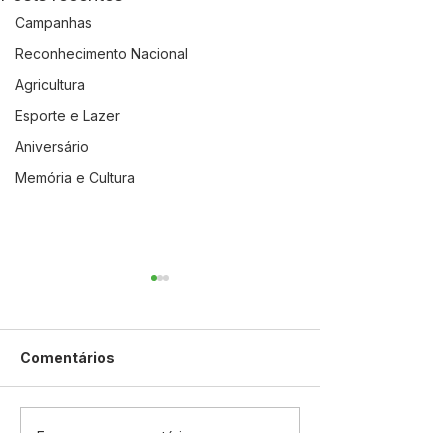
Campanhas
Reconhecimento Nacional
Agricultura
Esporte e Lazer
Aniversário
Memória e Cultura
Comentários
12 de junho: Feliz Dia
04 de junho: D
Escreva um comentário