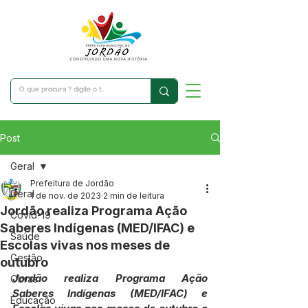
Post
Geral
Prefeitura de Jordão
Geral
1 de nov. de 2023
2 min de leitura
Jordão realiza Programa Ação
Covid-19
Saberes Indígenas (MED/IFAC) e
Saúde
Escolas vivas nos meses de
Gestão
outubro
Jordão realiza Programa Ação 
Obras
Saberes Indígenas (MED/IFAC) e 
Educação