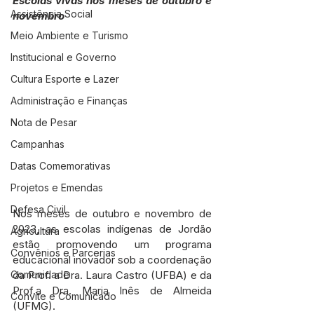
Escolas vivas nos meses de outubro e 
Assistência Social
novembro
Meio Ambiente e Turismo
Institucional e Governo
Cultura Esporte e Lazer
Administração e Finanças
Nota de Pesar
Campanhas
Datas Comemorativas
Projetos e Emendas
Defesa Civil
Nos meses de outubro e novembro de 
2023, as escolas indígenas de Jordão 
Agricultura
estão promovendo um programa 
Convênios e Parcerias
educacional inovador sob a coordenação 
da Prof. a Dra. Laura Castro (UFBA) e da 
Comunidade
Prof.a Dra. Maria Inês de Almeida 
Convite e Comunicado
(UFMG).