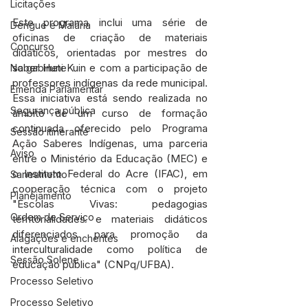
Licitações
Este programa inclui uma série de 
Dengue e Malária
oficinas de criação de materiais 
Concurso
didáticos, orientadas por mestres do 
saber Huni Kuin e com a participação de 
No gabinete
professores indígenas da rede municipal. 
Emenda Parlamentar
Essa iniciativa está sendo realizada no 
Segurança pública
âmbito de um curso de formação 
continuada oferecido pelo Programa 
Sessão itinerante
Ação Saberes Indígenas, uma parceria 
Aviso
entre o Ministério da Educação (MEC) e 
o Instituto Federal do Acre (IFAC), em 
Saneamento
cooperação técnica com o projeto 
Planejamento
"Escolas Vivas: pedagogias 
Ordem de Serviço
territorialidades e materiais didáticos 
diferenciados para promoção da 
Alagações e enchentes
interculturalidade como política de 
Sessão Solene
educação pública" (CNPq/UFBA).
Processo Seletivo
Processo Seletivo