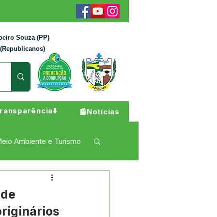
beiro Souza (PP)
 (Republicanos)
ransparência⬇️
📰Notícias
eio Ambiente e Turismo
 Pesar
Campanhas
úde
originários