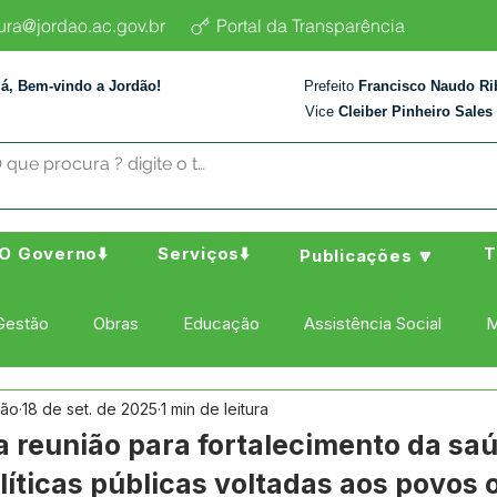
tura@jordao.ac.gov.br
Portal da Transparência
lá, Bem-vindo a Jordão!
Prefeito
Francisco Naudo Ri
Vice
Cleiber Pinheiro Sales
O Governo⬇️
Serviços⬇️
T
Publicações 🔽
Gestão
Obras
Educação
Assistência Social
M
dão
18 de set. de 2025
1 min de leitura
ura Esporte e Lazer
Administração e Finanças
Nota de
a reunião para fortalecimento da sa
líticas públicas voltadas aos povos 