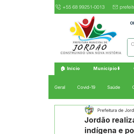
+55 68 99251-0013
prefei
O
🏠 Início
Município⬇️
Geral
Covid-19
Saúde
Prefeitura de Jor
Institucional e Governo
Cult
Jordão realiz
indígena e po