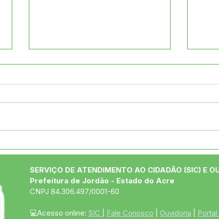
Saú
Prefeitura participa da
abertura da 7ª
Conferência Municipal de
SERVIÇO DE ATENDIMENTO AO CIDADÃO (SIC) E O
Saúde em Jordão
Prefeitura de Jordão - Estado do Acre
CNPJ 84.306.497/0001-60
💻Acesso online: 
SIC 
| 
Fale Conosco
 | 
Ouvidoria
 | 
Portal