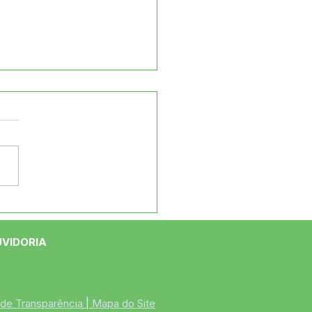
de em pauta!
UVIDORIA
 de Transparência
 | 
Mapa do Site