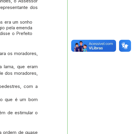
andes, o Assessor 
representante dos 
s era um sonho 
gio pela emenda 
isse o Prefeito 
ara os moradores, 
a lama, que eram 
de dos moradores, 
pedestres, com a 
, o que é um bom 
ém de estimular o 
a ordem de quase 