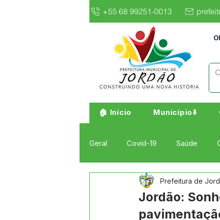
+55 68 99251-0013
prefei
O
🏠 Início
Município⬇️
Geral
Covid-19
Saúde
Prefeitura de Jor
Institucional e Governo
Cult
Jordão: Sonho
pavimentação