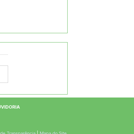
ão Celebra Assinatura
rdem de Serviço para
strução da Concha
UVIDORIA
tica
 de Transparência
 | 
Mapa do Site