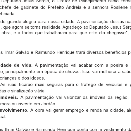
 Deputado Jesus Sérgio, o Diretor de Planejamento Fábio Fern
a chefe de gabinete do Prefeito Andréia e a senhora Rosilene 
ficiada.
de grande alegria para nossa cidade. A pavimentação dessas rua
, que agora se torna realidade. Agradeço ao Deputado Jesus Sér
a obra, e a todos que trabalharam para que este dia chegasse", d
s Ilmar Galvão e Raimundo Henrique trará diversos benefícios p
idade de vida:
 A pavimentação vai acabar com a poeira e 
ão, principalmente em época de chuvas. Isso vai melhorar a saú
crianças e dos idosos.
 As ruas ficarão mais seguras para o tráfego de veículos e 
as e sinalização viária.
imóveis:
 A pavimentação vai valorizar os imóveis da região
mora ou investe em Jordão.
nvolvimento:
 A obra vai gerar emprego e renda na cidade, al
cal.
as Ilmar Galvão e Raimundo Henrique conta com investimento d