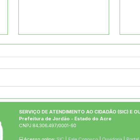
Infraestrutura: Prefeitura
Jord
de Jordão Assina Ordem
de O
de Serviço para
Con
SERVIÇO DE ATENDIMENTO AO CIDADÃO (SIC) E O
Pavimentação da Rua
Acús
Prefeitura de Jordão - Estado do Acre
Tadeu Teixeira de
CNPJ 84.306.497/0001-60
Albuquerque
💻Acesso online: 
SIC 
| 
Fale Conosco
 | 
Ouvidoria
 | 
Portal