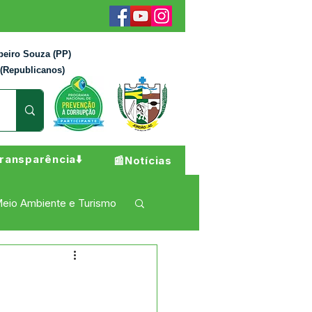
beiro Souza (PP)
 (Republicanos)
ransparência⬇️
📰Notícias
eio Ambiente e Turismo
 Pesar
Campanhas