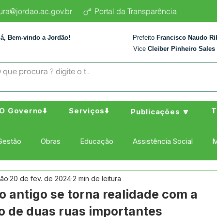
tura@jordao.ac.gov.br
Portal da Transparência
lá, Bem-vindo a Jordão!
Prefeito
Francisco Naudo Ri
Vice
Cleiber Pinheiro Sales
O Governo⬇️
Serviços⬇️
T
Publicações 🔽
Gestão
Obras
Educação
Assistência Social
M
dão
20 de fev. de 2024
2 min de leitura
ura Esporte e Lazer
Administração e Finanças
Nota de
 antigo se torna realidade com a
 de duas ruas importantes