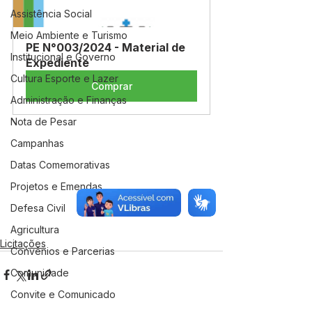
Assistência Social
Meio Ambiente e Turismo
PE N°003/2024 - Material de 
Institucional e Governo
Expediente
Cultura Esporte e Lazer
Comprar
Administração e Finanças
Nota de Pesar
Campanhas
Datas Comemorativas
Projetos e Emendas
Defesa Civil
Agricultura
Licitações
Convênios e Parcerias
Comunidade
Convite e Comunicado