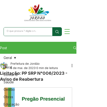
Post
Geral
Prefeitura de Jordão
Geral
5 de mai. de 2023
0 min de leitura
Licitação: PP SRP N°006/2023 -
Covid-19
Aviso de Reabertura
Saúde
Gestão
Obras
Educação