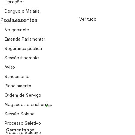
Licitações
Dengue e Malária
Ver tudo
Posts recentes
Concurso
No gabinete
Emenda Parlamentar
Segurança pública
Sessão itinerante
Aviso
Saneamento
Planejamento
Ordem de Serviço
Alagações e enchentes
Sessão Solene
Processo Seletivo
Comentários
Processo Seletivo