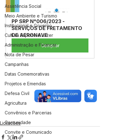
Assistência Social
Meio Ambiente e Turismo
PP SRP N°006/2023 - 
Institucional e Governo
SERVIÇOS DE FRETAMENTO 
DE AERONAVE
Cultura Esporte e Lazer
Administração e Finanças
Comprar
Nota de Pesar
Campanhas
Datas Comemorativas
Projetos e Emendas
Defesa Civil
Agricultura
Convênios e Parcerias
Comunidade
Licitações
Convite e Comunicado