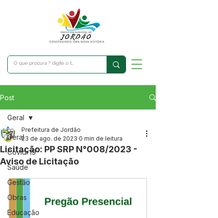
Post
Geral
Prefeitura de Jordão
Geral
23 de ago. de 2023
0 min de leitura
Licitação: PP SRP N°008/2023 -
Covid-19
Aviso de Licitação
Saúde
Gestão
Obras
Educação