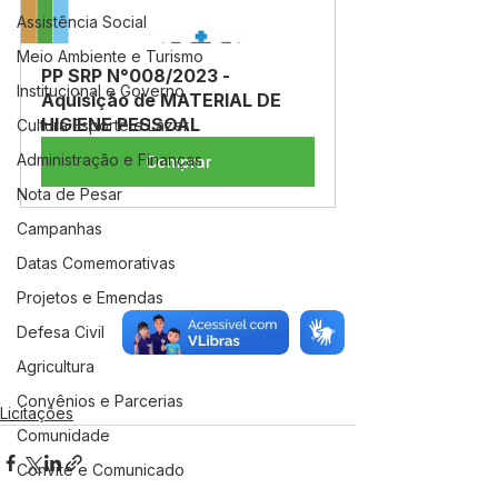
Assistência Social
Meio Ambiente e Turismo
PP SRP N°008/2023 - 
Institucional e Governo
Aquisição de MATERIAL DE 
HIGIENE PESSOAL
Cultura Esporte e Lazer
Administração e Finanças
Comprar
Nota de Pesar
Campanhas
Datas Comemorativas
Projetos e Emendas
Defesa Civil
Agricultura
Convênios e Parcerias
Licitações
Comunidade
Convite e Comunicado