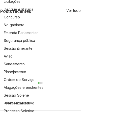
Licitações
Dengue e Malária
Ver tudo
Posts recentes
Concurso
No gabinete
Emenda Parlamentar
Segurança pública
Sessão itinerante
Aviso
Saneamento
Planejamento
Ordem de Serviço
Alagações e enchentes
Sessão Solene
Comentários
Processo Seletivo
Processo Seletivo