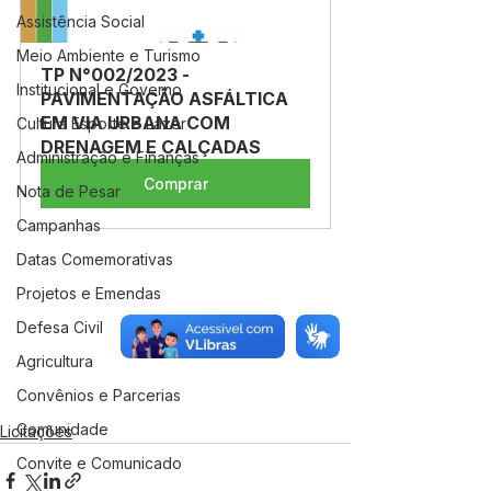
Assistência Social
Meio Ambiente e Turismo
TP N°002/2023 - 
Institucional e Governo
PAVIMENTAÇÃO ASFÁLTICA 
EM VIA URBANA COM 
Cultura Esporte e Lazer
DRENAGEM E CALÇADAS
Administração e Finanças
Comprar
Nota de Pesar
Campanhas
Datas Comemorativas
Projetos e Emendas
Defesa Civil
Agricultura
Convênios e Parcerias
Comunidade
Licitações
Convite e Comunicado