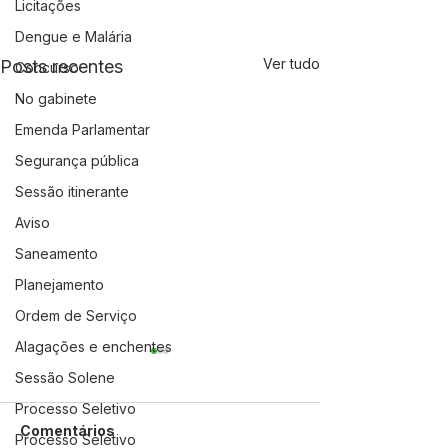
Licitações
Dengue e Malária
Ver tudo
Posts recentes
Concurso
No gabinete
Emenda Parlamentar
Segurança pública
Sessão itinerante
Aviso
Saneamento
Planejamento
Ordem de Serviço
Alagações e enchentes
Sessão Solene
Processo Seletivo
Comentários
Processo Seletivo