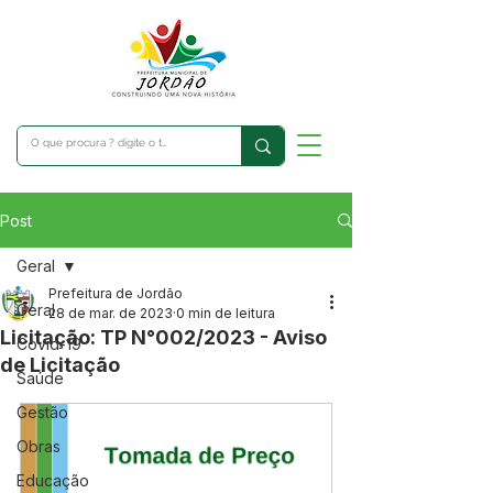
Post
Geral
Prefeitura de Jordão
Geral
28 de mar. de 2023
0 min de leitura
Licitação: TP N°002/2023 - Aviso
Covid-19
de Licitação
Saúde
Gestão
Obras
Educação