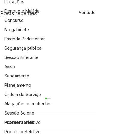
Licitações
Dengue e Malária
Ver tudo
Posts recentes
Concurso
No gabinete
Emenda Parlamentar
Segurança pública
Sessão itinerante
Aviso
Saneamento
Planejamento
Ordem de Serviço
Alagações e enchentes
Sessão Solene
Comentários
Processo Seletivo
Processo Seletivo