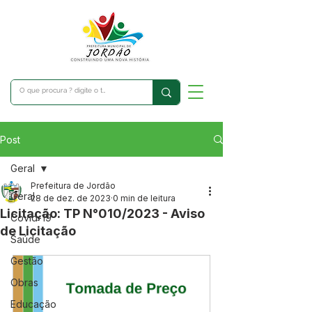
Post
Geral
Prefeitura de Jordão
Geral
28 de dez. de 2023
0 min de leitura
Licitação: TP N°010/2023 - Aviso
Covid-19
de Licitação
Saúde
Gestão
Obras
Educação