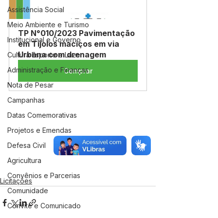
Assistência Social
Meio Ambiente e Turismo
TP N°010/2023 Pavimentação 
Institucional e Governo
em Tijolos maciços em via 
Urbana com drenagem
Cultura Esporte e Lazer
Administração e Finanças
Comprar
Nota de Pesar
Campanhas
Datas Comemorativas
Projetos e Emendas
Defesa Civil
Agricultura
Convênios e Parcerias
Licitações
Comunidade
Convite e Comunicado