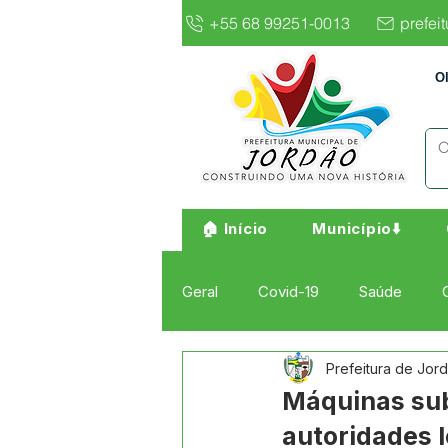
+55 68 99251-0013
prefei
O
🏠 Início
Município⬇️
Geral
Covid-19
Saúde
Prefeitura de Jor
Institucional e Governo
Cult
Máquinas sub
autoridades l