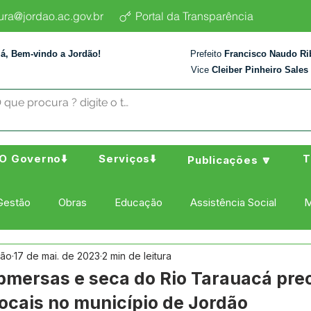
tura@jordao.ac.gov.br
Portal da Transparência
lá, Bem-vindo a Jordão!
Prefeito
Francisco Naudo Ri
Vice
Cleiber Pinheiro Sales
O Governo⬇️
Serviços⬇️
T
Publicações 🔽
Gestão
Obras
Educação
Assistência Social
M
dão
17 de mai. de 2023
2 min de leitura
ura Esporte e Lazer
Administração e Finanças
Nota de
mersas e seca do Rio Tarauacá pr
ocais no município de Jordão