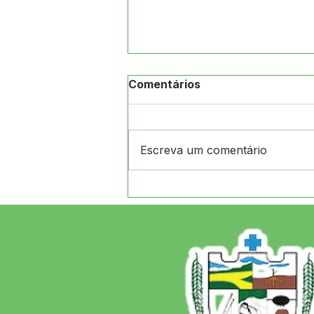
Comentários
Escreva um comentário
Jordão fortalece parceria
com CINRESOAC para
gestão de resíduos sólidos