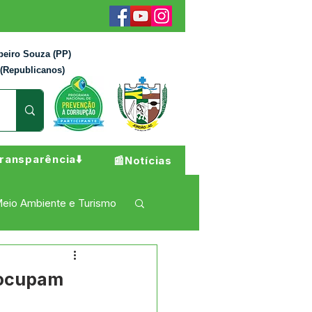
beiro Souza (PP)
 (Republicanos)
ransparência⬇️
📰Notícias
eio Ambiente e Turismo
 Pesar
Campanhas
eocupam