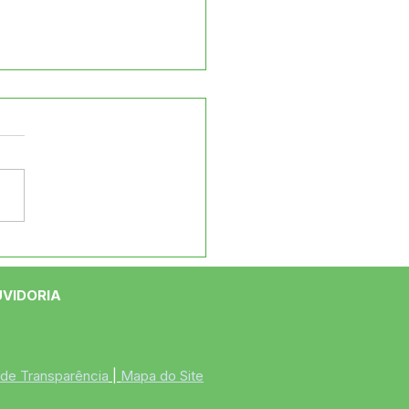
s cuidar juntos da
a cidade!
UVIDORIA
 de Transparência
 | 
Mapa do Site