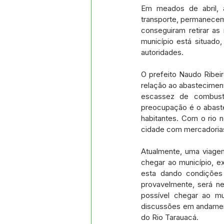
Datas Comemorativas
Proj
Em meados de abril, a
transporte, permanecem
conseguiram retirar as
município está situad
Comunidade
Convite e Co
autoridades.
O prefeito Naudo Ribei
Emenda Parlamentar
Segur
relação ao abasteciment
escassez de combustí
preocupação é o abaste
habitantes. Com o rio 
Ordem de Serviço
cidade com mercadoria
Atualmente, uma viage
chegar ao município, e
esta dando condições
provavelmente, será ne
possível chegar ao mu
discussões em andament
do Rio Tarauacá.