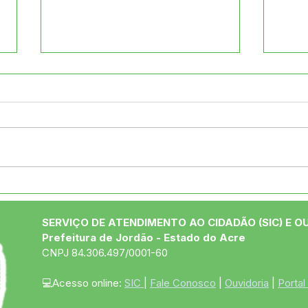
Semana do Meio Ambiente
Vamo
em Ação!
noss
SERVIÇO DE ATENDIMENTO AO CIDADÃO (SIC) E O
Prefeitura de Jordão - Estado do Acre
CNPJ 84.306.497/0001-60
💻Acesso online: 
SIC 
| 
Fale Conosco
 | 
Ouvidoria
 | 
Portal