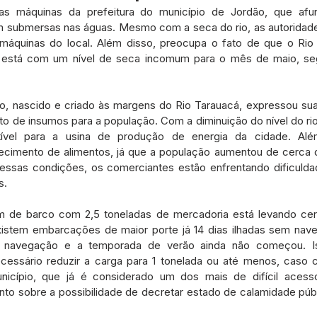
etos e Emendas
Defesa Civil
Agricultura
Convênio
s máquinas da prefeitura do município de Jordão, que afu
 submersas nas águas. Mesmo com a seca do rio, as autoridades
 máquinas do local. Além disso, preocupa o fato de que o Rio
o, está com um nível de seca incomum para o mês de maio, seg
municado
Licitações
Dengue e Malária
Concurso
ro, nascido e criado às margens do Rio Tarauacá, expressou s
ança pública
Sessão itinerante
Aviso
Saneamento
o de insumos para a população. Com a diminuição do nível do rio,
vel para a usina de produção de energia da cidade. Além
cimento de alimentos, já que a população aumentou de cerca de 
nessas condições, os comerciantes estão enfrentando dificulda
s.
m de barco com 2,5 toneladas de mercadoria está levando cerc
xistem embarcações de maior porte já 14 dias ilhadas sem naveg
 navegação e a temporada de verão ainda não começou. Isso
cessário reduzir a carga para 1 tonelada ou até menos, caso co
nicípio, que já é considerado um dos mais de difícil acess
o sobre a possibilidade de decretar estado de calamidade públ