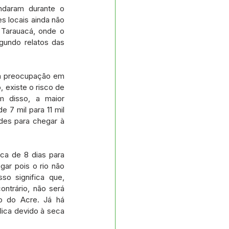
s e Parcerias
ndaram durante o 
 locais ainda não 
 Tarauacá, onde o 
undo relatos das 
No gabinete
ua preocupação em 
Planejamento
 existe o risco de 
 disso, a maior 
7 mil para 11 mil 
des para chegar à 
a de 8 dias para 
ar pois o rio não 
 significa que, 
ntrário, não será 
o do Acre. Já há 
ica devido à seca 