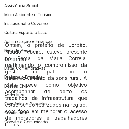
Assistência Social
Meio Ambiente e Turismo
Institucional e Governo
Cultura Esporte e Lazer
Administração e Finanças
Ontem, o prefeito de Jordão, 
Nota de Pesar
Naudo Ribeiro, esteve presente 
no Ramal da Maria Correia, 
Campanhas
reafirmando o compromisso da 
Datas Comemorativas
gestão municipal com o 
Projetos e Emendas
desenvolvimento da zona rural. A 
visita teve como objetivo 
Defesa Civil
acompanhar de perto os 
Agricultura
trabalhos de infraestrutura que 
Convênios e Parcerias
estão sendo realizados na região, 
com foco em melhorar o acesso 
Comunidade
de moradores e trabalhadores 
Convite e Comunicado
locais.