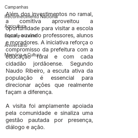
Campanhas
Além dos investimentos no ramal, 
Reconhecimento Nacional
a comitiva aproveitou a 
Agricultura
oportunidade para visitar a escola 
local, ouvindo professores, alunos 
Esporte e Lazer
e moradores. A iniciativa reforça o 
Aniversário
compromisso da prefeitura com a 
Memória e Cultura
educação rural e com cada 
cidadão jordãoense. Segundo 
Naudo Ribeiro, a escuta ativa da 
população é essencial para 
direcionar ações que realmente 
façam a diferença.
A visita foi amplamente apoiada 
pela comunidade e sinaliza uma 
gestão pautada por presença, 
diálogo e ação.