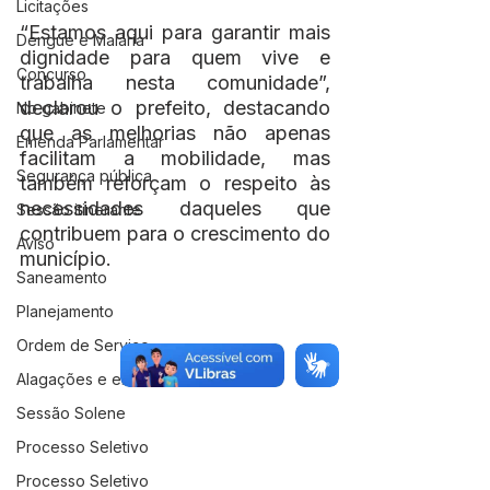
Licitações
“Estamos aqui para garantir mais 
Dengue e Malária
dignidade para quem vive e 
Concurso
trabalha nesta comunidade”, 
declarou o prefeito, destacando 
No gabinete
que as melhorias não apenas 
Emenda Parlamentar
facilitam a mobilidade, mas 
Segurança pública
também reforçam o respeito às 
necessidades daqueles que 
Sessão itinerante
contribuem para o crescimento do 
Aviso
município.
Saneamento
Planejamento
Ordem de Serviço
Alagações e enchentes
Sessão Solene
Processo Seletivo
Processo Seletivo