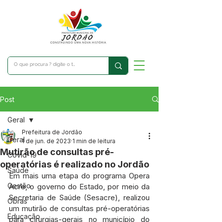
Post
Geral
Prefeitura de Jordão
Geral
1 de jun. de 2023
1 min de leitura
Mutirão de consultas pré-
Covid-19
operatórias é realizado no Jordão
Saúde
Em mais uma etapa do programa Opera 
Gestão
Acre, o governo do Estado, por meio da 
Secretaria de Saúde (Sesacre), realizou 
Obras
um mutirão de consultas pré-operatórias 
Educação
para cirurgias-gerais no município do 