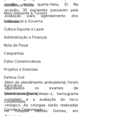
Jordão, nesta quarta-feira, 31. Na 
Assistência Social
ocasião, 30 pacientes passaram pela 
Meio Ambiente e Turismo
avaliação para agendamento dos 
Institucional e Governo
exames.
Cultura Esporte e Lazer
Administração e Finanças
Nota de Pesar
Campanhas
Datas Comemorativas
Projetos e Emendas
Defesa Civil
Além do atendimento ambulatorial, foram 
Agricultura
agendados os exames de 
Convênios e Parcerias
eletrocardiograma, raio-x, hemograma 
completo e a avaliação do risco 
Comunidade
cirúrgico. As cirurgias serão realizadas 
Convite e Comunicado
no Hospital Sansão Gomes, em 