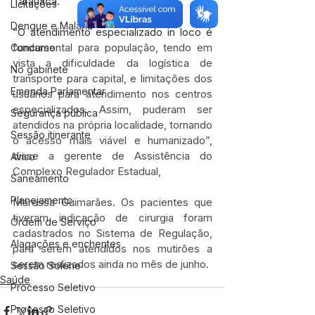
Tarauacá.
Licitações
Dengue e Malária
“O atendimento especializado in loco é 
fundamental para população, tendo em 
Concurso
vista a dificuldade da logística de 
No gabinete
transporte para capital, e limitações dos 
Emenda Parlamentar
usuários para atendimento nos centros 
especializados. Assim, puderam ser 
Segurança pública
atendidos na própria localidade, tornando 
Sessão itinerante
o acesso mais viável e humanizado”, 
disse a gerente de Assistência do 
Aviso
Complexo Regulador Estadual, 
Saneamento
Planejamento
Maressa Guimarães. Os pacientes que 
tiveram indicação de cirurgia foram 
Ordem de Serviço
cadastrados no Sistema de Regulação, 
Alagações e enchentes
para serem atendidos nos mutirões a 
serem realizados ainda no mês de junho.
Sessão Solene
Saúde
Processo Seletivo
Processo Seletivo