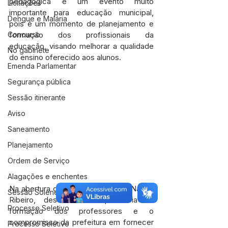
pedagógica é um evento muito 
Licitações
importante para educação municipal, 
Dengue e Malária
pois é um momento de planejamento e 
formação dos profissionais da 
Concurso
educação, visando melhorar a qualidade 
No gabinete
do ensino oferecido aos alunos.
Emenda Parlamentar
Segurança pública
Sessão itinerante
Aviso
Saneamento
Planejamento
Ordem de Serviço
Alagações e enchentes
Na abertura do evento, o prefeito Naudo 
Sessão Solene
Ribeiro, destacou a importância da 
Processo Seletivo
formação dos professores e o 
compromisso da prefeitura em fornecer 
Processo Seletivo