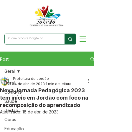
Post
Geral
Prefeitura de Jordão
Geral
14 de abr. de 2023
1 min de leitura
Nova Jornada Pedagógica 2023
Covid-19
tem início em Jordão com foco na
Saúde
recomposição do aprendizado
Gestão
Atualizado:
18 de abr. de 2023
Obras
Educação