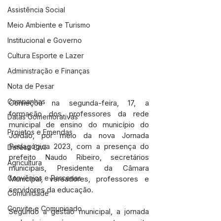
Assistência Social
Meio Ambiente e Turismo
Institucional e Governo
Cultura Esporte e Lazer
Administração e Finanças
Nota de Pesar
Campanhas
Começou na segunda-feira, 17, a 
formação dos professores da rede 
Datas Comemorativas
municipal de ensino do município do 
Projetos e Emendas
Jordão, por meio da nova Jornada 
Pedagógica 2023, com a presença do 
Defesa Civil
prefeito Naudo Ribeiro, secretários 
Agricultura
municipais, Presidente da Câmara 
Convênios e Parcerias
Municipal, vereadores, professores e 
servidores da educação.
Comunidade
Convite e Comunicado
Segundo a gestão municipal, a jornada 