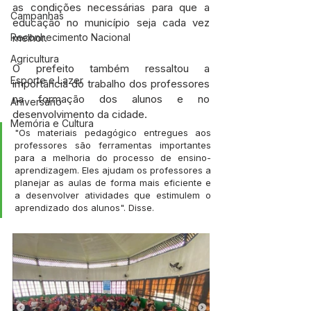
as condições necessárias para que a 
Campanhas
educação no município seja cada vez 
melhor. 
Reconhecimento Nacional
Agricultura
O prefeito também ressaltou a 
Esporte e Lazer
importância do trabalho dos professores 
na formação dos alunos e no 
Aniversário
desenvolvimento da cidade.
Memória e Cultura
"Os materiais pedagógico entregues aos 
professores são ferramentas importantes 
para a melhoria do processo de ensino-
aprendizagem. Eles ajudam os professores a 
planejar as aulas de forma mais eficiente e 
a desenvolver atividades que estimulem o 
aprendizado dos alunos". Disse.