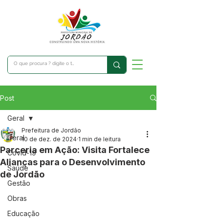
Post
Geral
Prefeitura de Jordão
Geral
10 de dez. de 2024
1 min de leitura
Parceria em Ação: Visita Fortalece
Covid-19
Alianças para o Desenvolvimento
Saúde
de Jordão
Gestão
Obras
Educação