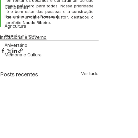
enfrentar os desafios e construir um Jordão 
mais próspero para todos. Nossa prioridade 
Campanhas
é o bem-estar das pessoas e a construção 
Reconhecimento Nacional
de um município forte e justo", destacou o 
prefeito Naudo Ribeiro.
Agricultura
Esporte e Lazer
Institucional e Governo
Aniversário
Memória e Cultura
Ver tudo
Posts recentes