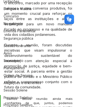
Licitações
O encontro, marcado por uma recepção 
calorosa e uma conversa produtiva, foi 
Dengue e Malária
um momento crucial para reforçar os 
Concurso
laços entre as instituições e alinhar 
No gabinete
estratégias para um novo mandato 
focado no progresso e na qualidade de 
Emenda Parlamentar
vida dos cidadãos jordanenses.
Segurança pública
Durante a reunião, foram discutidas 
Sessão itinerante
iniciativas que visam impulsionar o 
Aviso
desenvolvimento sustentável do 
município, com atenção especial à 
Saneamento
promoção de justiça, equidade e bem-
Planejamento
estar social. A parceria entre a gestão 
Ordem de Serviço
pública de Jordão e o Ministério Público 
reflete o compromisso conjunto com o 
Alagações e enchentes
futuro da comunidade.
Sessão Solene
Processo Seletivo
"Saímos dessa reunião ainda mais 
confiantes de que, juntos, podemos 
Processo Seletivo