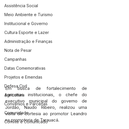
Assistência Social
Meio Ambiente e Turismo
Institucional e Governo
Cultura Esporte e Lazer
Administração e Finanças
Nota de Pesar
Campanhas
Datas Comemorativas
Projetos e Emendas
Defesa Civil
Em busca de fortalecimento de 
parcerias institucionais, o chefe do 
Agricultura
executivo municipal do governo de 
Convênios e Parcerias
Jordão, Naudo Ribeiro, realizou uma 
Comunidade
visita de cortesia ao promotor Leandro 
na promotoria de Tarauacá. 
Convite e Comunicado