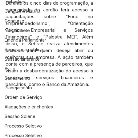
Licitações
Durante os cinco dias de programação, a 
comunidade do Jordão terá acesso a 
Dengue e Malária
capacitações sobre “Foco no 
Concurso
Empreendedorismo”, “Orientação 
Técnica Empresarial e Serviços 
No gabinete
Financeiros” e “Palestra MEI”. Além 
Emenda Parlamentar
disso, o Sebrae realiza atendimentos 
Segurança pública
práticos para quem deseja abrir ou 
melhorar sua empresa. A ação também 
Sessão itinerante
conta com a presença de parceiros, que 
Aviso
visam a desburocratização do acesso a 
crédito e serviços financeiros e 
Saneamento
bancários, como o Banco da Amazônia.
Planejamento
Ordem de Serviço
Alagações e enchentes
Sessão Solene
Processo Seletivo
Processo Seletivo