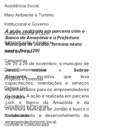
Assistência Social
Meio Ambiente e Turismo
Institucional e Governo
A ação, realizada em parceria com o 
Cultura Esporte e Lazer
Banco da Amazônia e a Prefeitura 
Administração e Finanças
Municipal de Jordão, termina nesta 
sexta-feira (29)
Nota de Pesar
Campanhas
De 25 a 29 de novembro, o município de 
Jordão recebe o 
Sebrae 
Datas Comemorativas
Itinerante,
 iniciativa que leva 
Projetos e Emendas
capacitações, orientações e serviços 
Defesa Civil
especializados para os empreendedores 
da região. A ação é realizada em parceria 
Agricultura
com o Banco da Amazônia e da 
Convênios e Parcerias
Prefeitura Municipal de Jordão e busca o 
fortalecimento e desenvolvimento do 
Comunidade
empreendedorismo local.
Convite e Comunicado