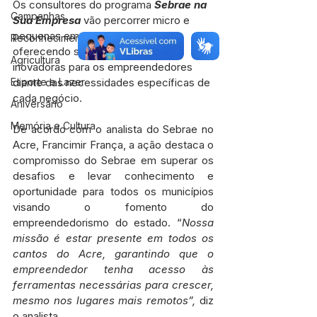
Os consultores do programa 
Sebrae na 
Campanhas
Sua Empresa
 vão percorrer micro e 
pequenas empresas da cidade, 
Reconhecimento Nacional
oferecendo soluções rápidas e 
Agricultura
inovadoras para os empreendedores 
Esporte e Lazer
diante das necessidades específicas de 
cada negócio.
Aniversário
Memória e Cultura
De acordo com o analista do Sebrae no 
Acre, Francimir França, a ação destaca o 
compromisso do Sebrae em superar os 
desafios e levar conhecimento e 
oportunidade para todos os municípios 
visando o fomento do 
empreendedorismo do estado. “
Nossa 
missão é estar presente em todos os 
cantos do Acre, garantindo que o 
empreendedor tenha acesso às 
ferramentas necessárias para crescer, 
mesmo nos lugares mais remotos”,
 diz 
o analista.