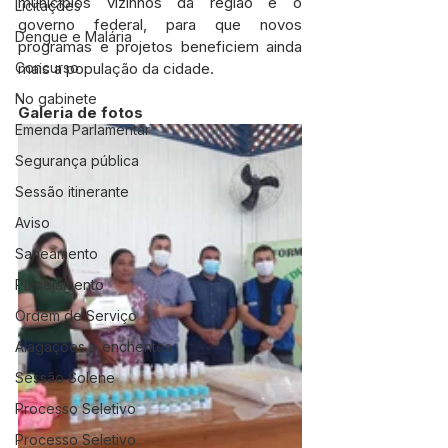
municípios vizinhos da região e o 
Licitações
governo federal, para que novos 
Dengue e Malária
programas e projetos beneficiem ainda 
Concurso
mais a população da cidade.
No gabinete
Galeria de fotos 
Emenda Parlamentar
Segurança pública
Sessão itinerante
Aviso
Saneamento
Planejamento
Ordem de Serviço
Alagações e enchentes
Sessão Solene
Processo Seletivo
Processo Seletivo