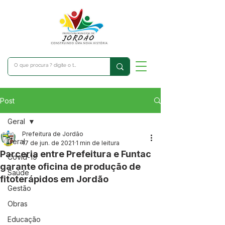
Post
Geral
Prefeitura de Jordão
Geral
17 de jun. de 2021
1 min de leitura
Parceria entre Prefeitura e Funtac
Covid-19
garante oficina de produção de
Saúde
fitoterápidos em Jordão
Gestão
Obras
Educação