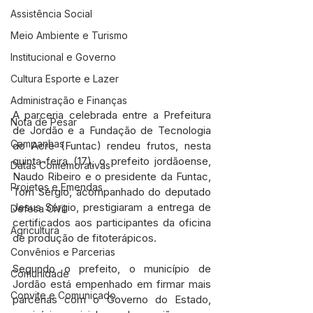
Assistência Social
Meio Ambiente e Turismo
Institucional e Governo
Cultura Esporte e Lazer
Administração e Finanças
A parceria celebrada entre a Prefeitura 
Nota de Pesar
de Jordão e a Fundação de Tecnologia 
Campanhas
do Acre (Funtac) rendeu frutos, nesta 
quinta-feira (17), o prefeito jordãoense, 
Datas Comemorativas
Naudo Ribeiro e o presidente da Funtac, 
Projetos e Emendas
Tom Sérgio, acompanhado do deputado 
Jesus Sérgio, prestigiaram a entrega de 
Defesa Civil
certificados aos participantes da oficina 
Agricultura
de produção de fitoterápicos.
Convênios e Parcerias
Segundo o prefeito, o município de 
Comunidade
Jordão está empenhado em firmar mais 
Convite e Comunicado
parcerias com o Governo do Estado, 