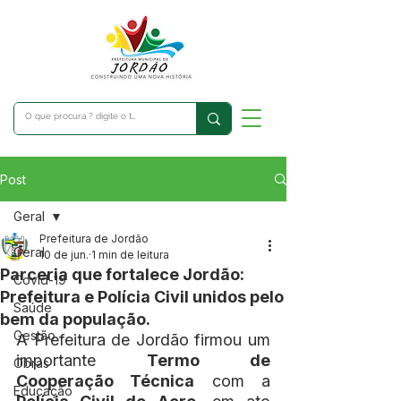
Post
Geral
Prefeitura de Jordão
Geral
10 de jun.
1 min de leitura
Parceria que fortalece Jordão:
Covid-19
Prefeitura e Polícia Civil unidos pelo
Saúde
bem da população.
Gestão
A Prefeitura de Jordão firmou um 
importante 
Termo de 
Obras
Cooperação Técnica
 com a 
Educação