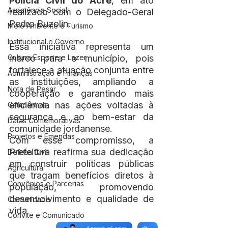
Polícia Civil do Acre
, em ato 
Assistência Social
realizado com o Delegado-Geral 
Pedro Buzolin.
Meio Ambiente e Turismo
Institucional e Governo
Essa iniciativa representa um 
Cultura Esporte e Lazer
marco para o município, pois 
fortalece a atuação conjunta entre 
Administração e Finanças
as instituições, ampliando a 
Nota de Pesar
cooperação e garantindo mais 
eficiência nas ações voltadas à 
Campanhas
segurança e ao bem-estar da 
Datas Comemorativas
comunidade jordanense.
Projetos e Emendas
Com esse compromisso, a 
Prefeitura reafirma sua dedicação 
Defesa Civil
em construir políticas públicas 
Agricultura
que tragam benefícios diretos à 
Convênios e Parcerias
população, promovendo 
desenvolvimento e qualidade de 
Comunidade
vida.
Convite e Comunicado