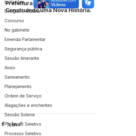
Licitações
Prefeitura de Jordão — 
Construindo uma Nova História.
Dengue e Malária
Concurso
No gabinete
Emenda Parlamentar
Segurança pública
Sessão itinerante
Aviso
Saneamento
Planejamento
Ordem de Serviço
Alagações e enchentes
Sessão Solene
Processo Seletivo
Processo Seletivo